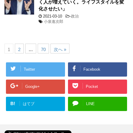
く人が増えていく。ライフスタイルを変
化させたい」
2021-03-10
-
政治
小泉進次郎
1
2
…
70
次へ »
Twitter
Facebook
Google+
Pocket
B!
はてブ
LINE