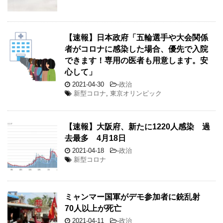
【速報】日本政府「五輪選手や大会関係
者がコロナに感染した場合、優先で入院
できます！専用の医者も用意します。安
心して」
2021-04-30
-
政治
新型コロナ
,
東京オリンピック
【速報】大阪府、新たに1220人感染 過
去最多 4月18日
2021-04-18
-
政治
新型コロナ
ミャンマー国軍がデモ参加者に銃乱射
70人以上が死亡
2021-04-11
-
政治