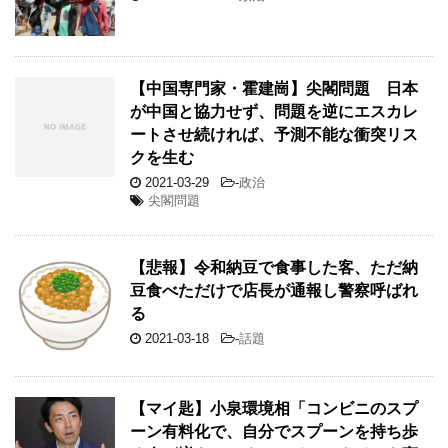
【中国専門家・霍建崗】尖閣問題 日本
が中国と協力せず、問題を逆にエスカレ
ートさせ続ければ、予測不能な衝突リス
クを生む
2021-03-29
-
政治
尖閣問題
【悲報】令和納豆で食事した客、ただ納
豆食べただけで店長が通報し警察呼ばれ
る
2021-03-18
-
話題
【マイ匙】小泉環境相「コンビニのスプ
ーン有料化で、自分でスプーンを持ち歩