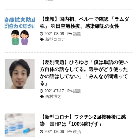
【速報】国内初、ペルーで確認 「ラムダ
株」 羽田空港検疫、感染確認の女性
2021-08-06
-
話題
新型コロナ
【差別問題】ひろゆき「僕は単語の使い
方自体の話をしてる。選手がどう使った
かの話はしてない」「みんなが間違って
る」
2021-07-17
-
話題
西村博之
【新型コロナ】ワクチン2回接種後に感
染 国HPは「100%防げず」
2021-06-06
-
政治