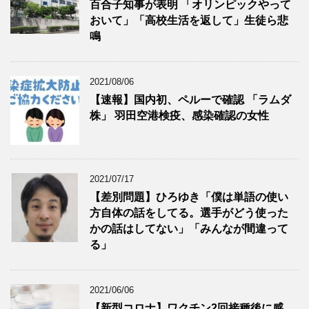
百合子知事が表明 「オリンピックやって
おいて」「高校生活を返して」生徒ら悲
鳴
2021/08/06
【速報】国内初、ペルーで確認 「ラムダ
株」 羽田空港検疫、感染確認の女性
2021/07/17
【差別問題】ひろゆき「僕は単語の使い
方自体の話をしてる。選手がどう使った
かの話はしてない」「みんなが間違って
る」
2021/06/06
【新型コロナ】ワクチン2回接種後に感