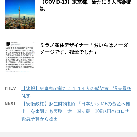
【COVID-19】東京都、新たに５人感染確
認
…
ミラノ在住デザイナー「おいらはノーダ
メージです。残念でした」
…
PREV
【速報】東京都で新たに１４４人の感染者 過去最多
(4/8)
NEXT
【安倍政権】麻生財務相が「日本からIMFの基金へ拠
出」を来週にも表明 途上国支援 108兆円のコロナ
緊急予算から捻出