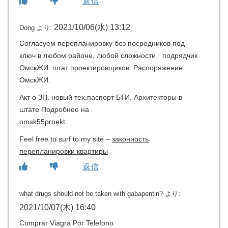
返信
2021/10/06(水) 13:12
Dong
より:
Согласуем перепланировку без посредников под
ключ в любом районе, любой сложности · подрядчик
ОмскЖИ. штат проектировщиков. Распоряжение
ОмскЖИ.
Акт о ЗП. новый тех.паспорт БТИ. Архитекторы в
штате Подробнее на
omsk55proekt
Feel free to surf to my site –
законность
перепланировки квартиры
返信
what drugs should not be taken with gabapentin?
より:
2021/10/07(木) 16:40
Comprar Viagra Por Telefono