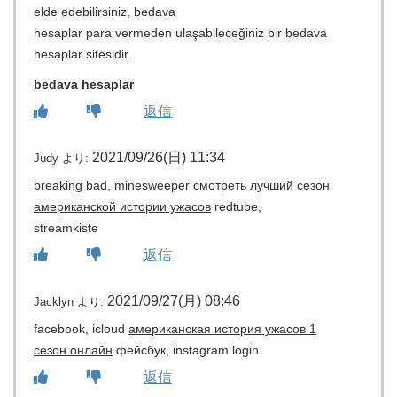
elde edebilirsiniz, bedava
hesaplar para vermeden ulaşabileceğiniz bir bedava
hesaplar sitesidir.
bedava hesaplar
返信
2021/09/26(日) 11:34
Judy
より:
breaking bad, minesweeper
смотреть лучший сезон
американской истории ужасов
redtube,
streamkiste
返信
2021/09/27(月) 08:46
Jacklyn
より:
facebook, icloud
американская история ужасов 1
сезон онлайн
фейсбук, instagram login
返信