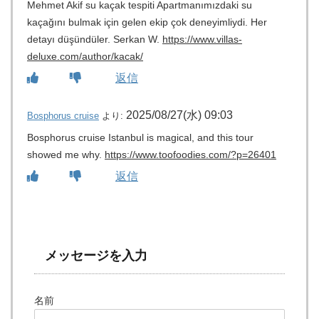
Mehmet Akif su kaçak tespiti Apartmanımızdaki su
kaçağını bulmak için gelen ekip çok deneyimliydi. Her
detayı düşündüler. Serkan W.
https://www.villas-
deluxe.com/author/kacak/
返信
2025/08/27(水) 09:03
Bosphorus cruise
より:
Bosphorus cruise Istanbul is magical, and this tour
showed me why.
https://www.toofoodies.com/?p=26401
返信
メッセージを入力
名前