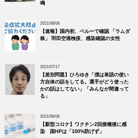
鳴
2021/08/06
【速報】国内初、ペルーで確認 「ラムダ
株」 羽田空港検疫、感染確認の女性
2021/07/17
【差別問題】ひろゆき「僕は単語の使い
方自体の話をしてる。選手がどう使った
かの話はしてない」「みんなが間違って
る」
2021/06/06
【新型コロナ】ワクチン2回接種後に感
染 国HPは「100%防げず」