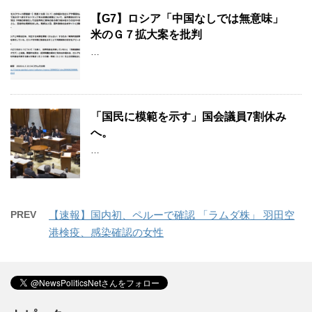
【G7】ロシア「中国なしでは無意味」
米のＧ７拡大案を批判
…
「国民に模範を示す」国会議員7割休み
へ。
…
PREV
【速報】国内初、ペルーで確認 「ラムダ株」 羽田空
港検疫、感染確認の女性