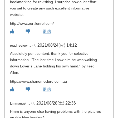
bookmarking for revisiting. I surprise how a lot effort
you set to create any such excellent informative
website.
http://www.zortilonrel.com/
返信
2021/08/24(火) 14:12
read review
より:
Absolutely pent content, thank you for selective
information. “The last time I saw him he was walking
down Lover’s Lane holding his own hand.” by Fred
Allen.
https://www.shanemcclure.com.au
返信
2021/08/28(土) 22:36
Emmanuel
より:
Hmm is anyone else having problems with the pictures
on this blog loading?