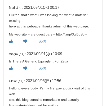
2021/09/01(水) 00:17
Mari
より:
Hurrah, that’s what I was looking for, what a material!
existing
here at this webpage, thanks admin of this web page.
My web site – are quest bars –
http://j.mp/3gI6uSo
–
返信
2021/09/01(水) 10:09
Viagra
より:
Is There A Generic Equivqlent For Zetia
返信
2021/09/05(日) 17:56
Ulrike
より:
Hello to every body, it’s my first pay a quick visit of this
web
site; this blog contains remarkable and actually
fine material designed for visitors.