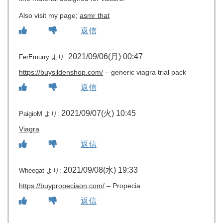
Also visit my page;
asmr that
返信
2021/09/06(月) 00:47
FerEmurry
より:
https://buysildenshop.com/
– generic viagra trial pack
返信
2021/09/07(火) 10:45
PaigioM
より:
Viagra
返信
2021/09/08(水) 19:33
Wheegat
より:
https://buypropeciaon.com/
– Propecia
返信