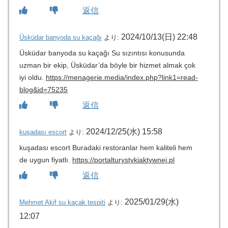
返信
2024/10/13(日) 22:48
Üsküdar banyoda su kaçağı
より:
Üsküdar banyoda su kaçağı Su sızıntısı konusunda
uzman bir ekip, Üsküdar’da böyle bir hizmet almak çok
iyi oldu.
https://menagerie.media/index.php?link1=read-
blog&id=75235
返信
2024/12/25(水) 15:58
kuşadası escort
より:
kuşadası escort Buradaki restoranlar hem kaliteli hem
de uygun fiyatlı.
https://portalturystykiaktywnej.pl
返信
2025/01/29(水)
Mehmet Akif su kaçak tespiti
より:
12:07