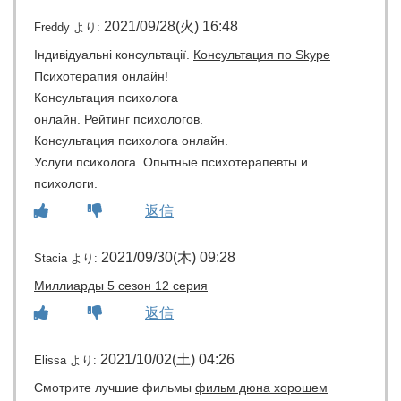
2021/09/28(火) 16:48
Freddy
より:
Індивідуальні консультації.
Консультация по Skype
Психотерапия онлайн!
Консультация психолога
онлайн. Рейтинг психологов.
Консультация психолога онлайн.
Услуги психолога. Опытные психотерапевты и
психологи.
返信
2021/09/30(木) 09:28
Stacia
より:
Миллиарды 5 сезон 12 серия
返信
2021/10/02(土) 04:26
Elissa
より:
Смотрите лучшие фильмы
фильм дюна хорошем