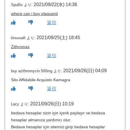
2021/09/22(水) 14:36
Spulfix
より:
where can i buy plaquenil
返信
2021/09/25(土) 18:45
tinssoaft
より:
Zithromax
返信
2021/09/26(日) 04:09
buy azithromycin 500mg
より:
Sito Affidabile Acquisto Kamagra
返信
2021/09/26(日) 10:19
Lacy
より:
bedava hesaplar sizin için içerik paylaşır ve bedava
hesaplar almanıza yardımcı olur.
Bedava hesaplar için sitemizi girip bedava hesaplar