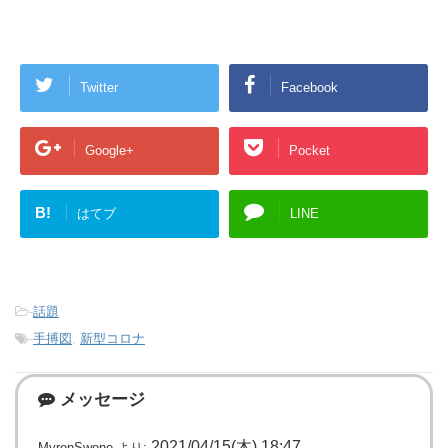
Twitter
Facebook
Google+
Pocket
B!
はてブ
LINE
-
話題
-
手搏図
,
新型コロナ
メッセージ
2021/04/15(木) 18:47
MyronSwone
より: