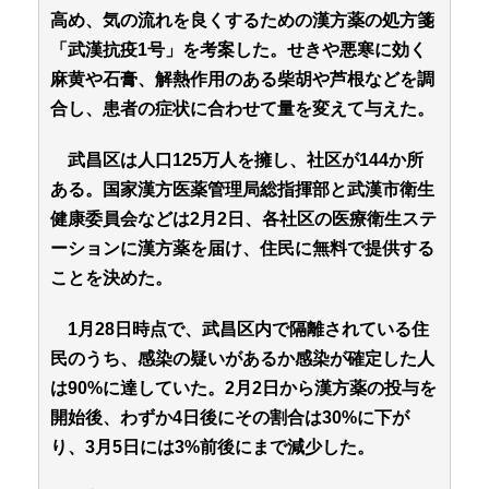
高め、気の流れを良くするための漢方薬の処方箋
「武漢抗疫1号」を考案した。せきや悪寒に効く
麻黄や石膏、解熱作用のある柴胡や芦根などを調
合し、患者の症状に合わせて量を変えて与えた。
武昌区は人口125万人を擁し、社区が144か所
ある。国家漢方医薬管理局総指揮部と武漢市衛生
健康委員会などは2月2日、各社区の医療衛生ステ
ーションに漢方薬を届け、住民に無料で提供する
ことを決めた。
1月28日時点で、武昌区内で隔離されている住
民のうち、感染の疑いがあるか感染が確定した人
は90%に達していた。2月2日から漢方薬の投与を
開始後、わずか4日後にその割合は30%に下が
り、3月5日には3%前後にまで減少した。