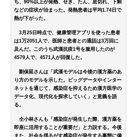
ち、90%以上が発熱、せき、たん、息切れ、下痢
などの症状が治まった。発熱患者は平均1.74日で
熱が下がった。
3月25日時点で、健康管理アプリを使った患者
は1万2051人で、医師と患者との通話は3万回に
及んだ。このうち武漢抗疫1号を服用したのが
4579人で、4571人が回復した。
劉保延さんは「武漢モデルは今後の漢方薬のあ
り方のモデルを示した。ビッグデータやインター
ネットを通じて、感染症を抑えるため漢方医学の
データ化、現代化を探求していく」と意義を語
る。
仝小林さんも「感染症が発生した際、漢方薬を
即座に活用することが重要だ」と力説する。今後
また、社会を揺るがす感染症が発生する事態に備