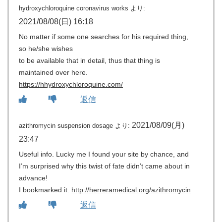
hydroxychloroquine coronavirus works
より:
2021/08/08(日) 16:18
No matter if some one searches for his required thing,
so he/she wishes
to be available that in detail, thus that thing is
maintained over here.
https://hhydroxychloroquine.com/
返信
2021/08/09(月)
azithromycin suspension dosage
より:
23:47
Useful info. Lucky me I found your site by chance, and
I’m surprised why this twist of fate didn’t came about in
advance!
I bookmarked it.
http://herreramedical.org/azithromycin
返信