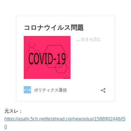
元スレ：
https://asahi.5ch.net/test/read.cgi/newsplus/1588902446/l5
0