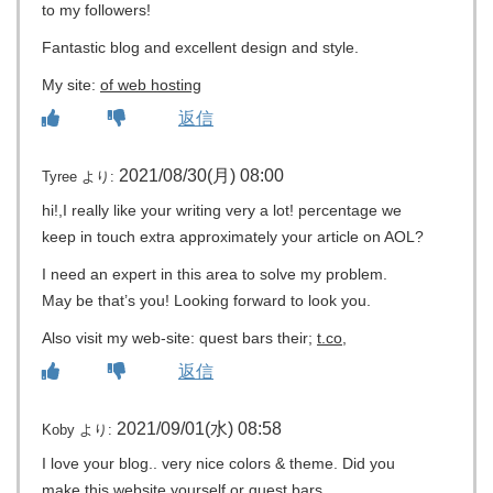
to my followers!
Fantastic blog and excellent design and style.
My site:
of web hosting
返信
2021/08/30(月) 08:00
Tyree
より:
hi!,I really like your writing very a lot! percentage we
keep in touch extra approximately your article on AOL?
I need an expert in this area to solve my problem.
May be that’s you! Looking forward to look you.
Also visit my web-site: quest bars their;
t.co
,
返信
2021/09/01(水) 08:58
Koby
より:
I love your blog.. very nice colors & theme. Did you
make this website yourself or quest bars