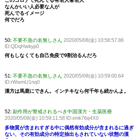
このコロナで死んでる有名人著名人
なんかいい人必要な人が
死んでるイメージ
何でだろ
50:
不要不急の名無しさん
2020/05/08(金) 10:58:57.86
ID:QDqHwkyp0
何もしなくても自己免疫で9割治るんだろ
51:
不要不急の名無しさん
2020/05/08(金) 10:59:00.64
ID:rWwmU1nq0
漢方は馬鹿にできん。インチキなら何千年も続かんよ。
52:
副作用が警戒されるべき中国漢方・生薬医療
2020/05/08(金) 10:59:11.58 ID:xmk76q4X0
多物質が含まれすぎる中に偶然有効成分が含まれるに過ぎ
ない、その有効成分の特定抽出もされていない状態の漢