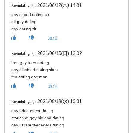
2021/08/12(木) 14:31
Kevinkib
より:
gay speed dating uk
atl gay dating
gay dating sit
返信
2021/08/15(日) 12:32
Kevinkib
より:
free gay teen dating
gay disabled dating sites
ftm dating gay man
返信
2021/08/18(水) 10:31
Kevinkib
より:
gay pride event dating
stories of gay hiv and dating
gay karate teenagers dating