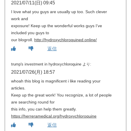
2021/07/11(日) 09:45
I love what you guys are usually up too. Such clever
work and
exposure! Keep up the wonderful works guys I’ve
included you guys to
our blogroll.
http://hydroxychloroquined.online/
返信
trump's investment in hydroxychloroquine
より:
2021/07/26(月) 18:57
whoah this blog is magnificent i like reading your
articles.
Keep up the great work! You recognize, a lot of people
are searching round for
this info, you can help them greatly.
https://herreramedical.org/hydroxychloroquine
返信