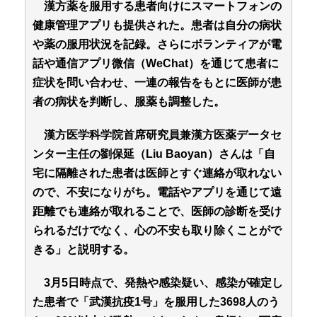
漢方薬を服用する患者向けにスマートフォンの
健康管理アプリも提供された。患者は自分の病状
や薬の服用状況を記録。さらにボランティアが電
話や通信アプリ微信（WeChat）を通じて患者に
症状を問い合わせ、一連の報告をもとに医師が患
者の病状を判断し、服薬も調整した。
漢方医学科学院首席研究員兼漢方医薬データセ
ンター主任の劉保延（Liu Baoyan）さんは「自
宅に隔離された患者は医師とすぐ連絡が取れない
ので、不安になりがち。電話やアプリを通じて遠
距離でも連絡が取れることで、医師の診断を受け
られるだけでなく、心の不安も取り除くことがで
きる」と説明する。
3月5日時点で、発熱や感染疑い、感染が確定し
た患者で「武漢抗疫1号」を服用した3698人のう