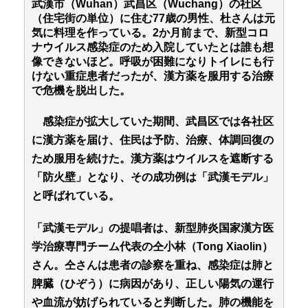
武漢市（Wuhan）武昌区（Wuchang）の社区
（住宅街の単位）に住む77歳の男性、杜さんは元
気に料理を作っている。2か月前まで、新型コロ
ナウイルス感染症のため入院していたとは誰も想
像できないほど。呼吸が困難になりトイレにも行
けない重症患者だったが、漢方薬を服用する治療
で危機を脱出した。
感染症が拡大していた期間、武昌区では各社区
に漢方薬を届け、住民は予防、治療、体調回復の
ため服用を続けた。漢方薬はウイルスを遮断する
「防火壁」となり、その成功例は「武漢モデル」
と呼ばれている。
「武漢モデル」の提唱者は、新型肺炎国家漢方医
学治療専門チーム代表の仝小林（Tong Xiaolin）
さん。仝さんは患者の診察を重ね、感染症は肺と
脾臓（ひぞう）に病因があり、正しい陽気の運行
や血流が妨げられていると判断した。肺の機能を