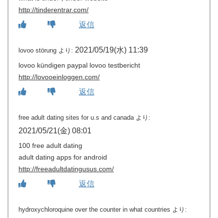
http://tinderentrar.com/
返信
2021/05/19(水) 11:39
lovoo störung
より:
lovoo kündigen paypal lovoo testbericht
http://lovooeinloggen.com/
返信
free adult dating sites for u.s and canada
より:
2021/05/21(金) 08:01
100 free adult dating
adult dating apps for android
http://freeadultdatingusus.com/
返信
hydroxychloroquine over the counter in what countries
より: