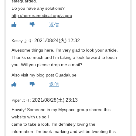
safeguarded.
Do you have any solutions?
http://herreramedical.org/viagra
返信
2021/08/24(火) 12:32
Kasey
より:
Awesome things here. I’m very glad to look your article.
Thanks so much and I’m taking a look forward to touch
you. Will you please drop me a mail?
Also visit my blog post
Guadalupe
返信
2021/08/28(土) 23:13
Piper
より:
Howdy! Someone in my Myspace group shared this
website with us so I
came to take a look. I’m definitely loving the
information. I’m book-marking and will be tweeting this