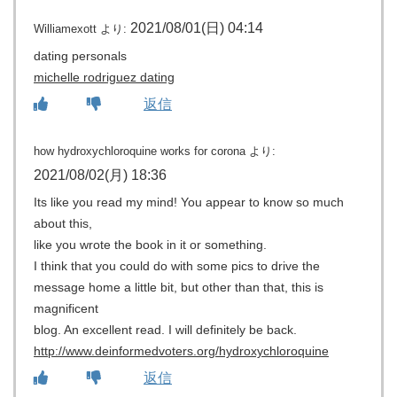
2021/08/01(日) 04:14
Williamexott
より:
dating personals
michelle rodriguez dating
返信
how hydroxychloroquine works for corona
より:
2021/08/02(月) 18:36
Its like you read my mind! You appear to know so much
about this,
like you wrote the book in it or something.
I think that you could do with some pics to drive the
message home a little bit, but other than that, this is
magnificent
blog. An excellent read. I will definitely be back.
http://www.deinformedvoters.org/hydroxychloroquine
返信