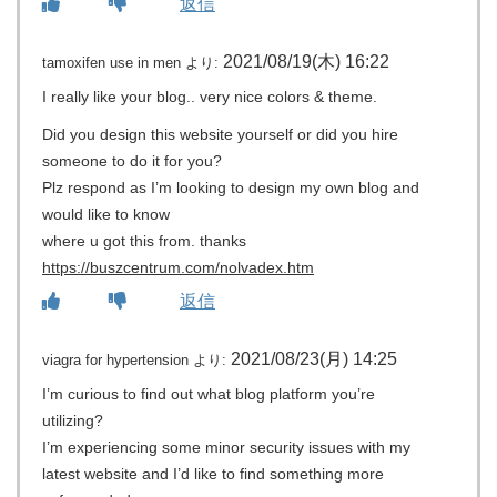
返信
2021/08/19(木) 16:22
tamoxifen use in men
より:
I really like your blog.. very nice colors & theme.
Did you design this website yourself or did you hire
someone to do it for you?
Plz respond as I’m looking to design my own blog and
would like to know
where u got this from. thanks
https://buszcentrum.com/nolvadex.htm
返信
2021/08/23(月) 14:25
viagra for hypertension
より:
I’m curious to find out what blog platform you’re
utilizing?
I’m experiencing some minor security issues with my
latest website and I’d like to find something more