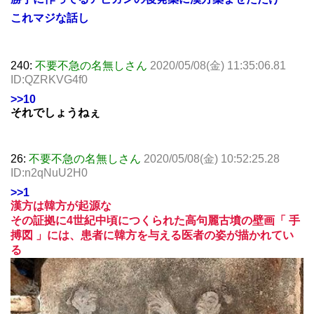
これマジな話し
240:
不要不急の名無しさん
2020/05/08(金) 11:35:06.81
ID:QZRKVG4f0
>>10
それでしょうねぇ
26:
不要不急の名無しさん
2020/05/08(金) 10:52:25.28
ID:n2qNuU2H0
>>1
漢方は韓方が起源な
その証拠に4世紀中頃につくられた高句麗古墳の壁画「 手
搏図 」には、患者に韓方を与える医者の姿が描かれてい
る