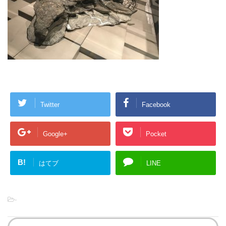
Twitter
Facebook
Google+
Pocket
B!
はてブ
LINE
-