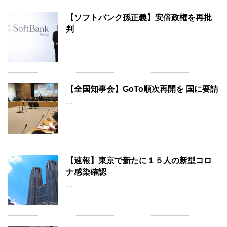
【ソフトバンク孫正義】安倍政権を再批
判
…
【全国知事会】GoTo順次再開を 国に要請
…
【速報】東京で新たに１５人の新型コロ
ナ感染確認
…