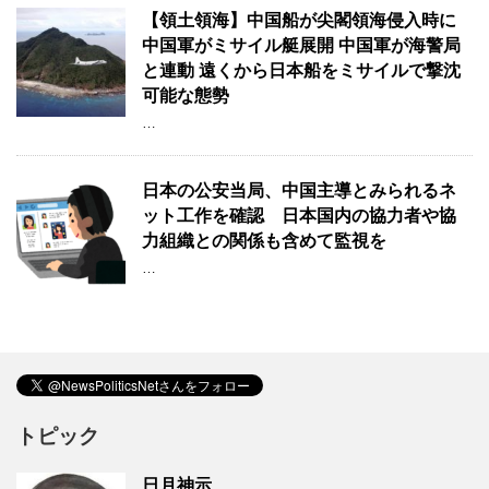
【領土領海】中国船が尖閣領海侵入時に
中国軍がミサイル艇展開 中国軍が海警局
と連動 遠くから日本船をミサイルで撃沈
可能な態勢
…
日本の公安当局、中国主導とみられるネ
ット工作を確認 日本国内の協力者や協
力組織との関係も含めて監視を
…
トピック
日月神示