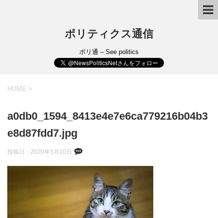
ポリティクス通信
ポリ通 – See politics
HOME
>
a0db0_1594_8413e4e7e6ca779216b04b3
e8d87fdd7.jpg
投稿日：
2020年5月10日