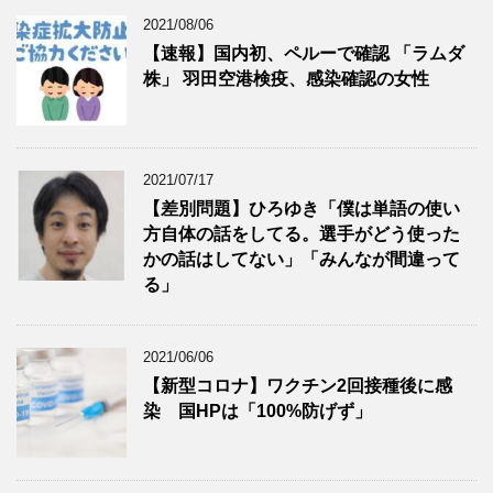
2021/08/06
【速報】国内初、ペルーで確認 「ラムダ
株」 羽田空港検疫、感染確認の女性
2021/07/17
【差別問題】ひろゆき「僕は単語の使い
方自体の話をしてる。選手がどう使った
かの話はしてない」「みんなが間違って
る」
2021/06/06
【新型コロナ】ワクチン2回接種後に感
染 国HPは「100%防げず」