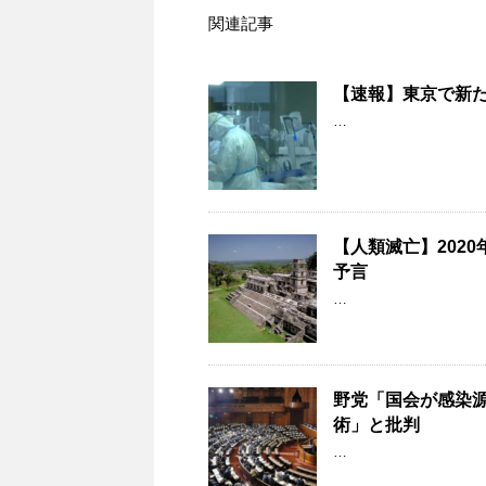
関連記事
【速報】東京で新た
…
【人類滅亡】202
予言
…
野党「国会が感染
術」と批判
…