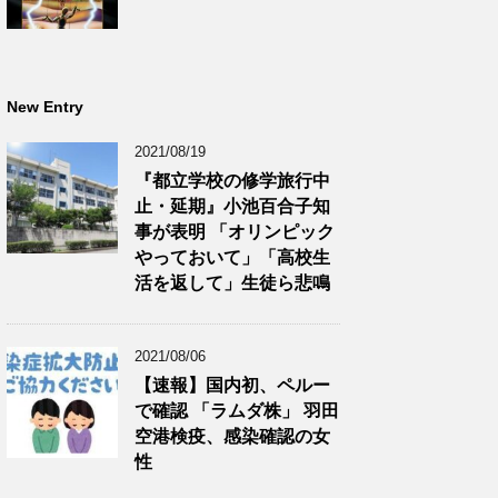
New Entry
2021/08/19
『都立学校の修学旅行中
止・延期』小池百合子知
事が表明 「オリンピック
やっておいて」「高校生
活を返して」生徒ら悲鳴
2021/08/06
【速報】国内初、ペルー
で確認 「ラムダ株」 羽田
空港検疫、感染確認の女
性