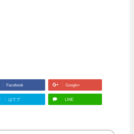
Facebook
Google+
!
はてブ
LINE