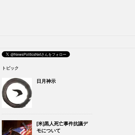
トピック
日月神示
[米]黒人死亡事件抗議デ
モについて