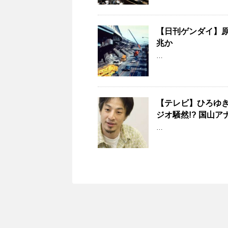
【日刊ゲンダイ】原
兆か
…
【テレビ】ひろゆ
ジオ騒然!? 国山
…