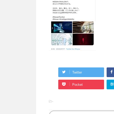
Twitter
B
Pocket
-