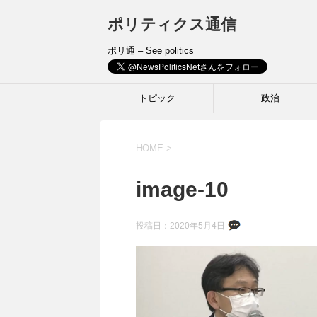
ポリティクス通信
ポリ通 – See politics
トピック
政治
HOME
>
image-10
投稿日：
2020年5月4日