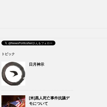
トピック
日月神示
[米]黒人死亡事件抗議デ
モについて