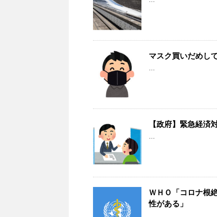
マスク買いだめして
…
【政府】緊急経済
…
ＷＨＯ「コロナ根
性がある」
…