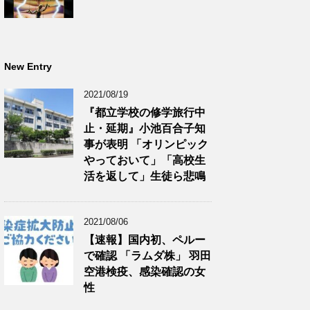
New Entry
2021/08/19
『都立学校の修学旅行中
止・延期』小池百合子知
事が表明 「オリンピック
やっておいて」「高校生
活を返して」生徒ら悲鳴
2021/08/06
【速報】国内初、ペルー
で確認 「ラムダ株」 羽田
空港検疫、感染確認の女
性