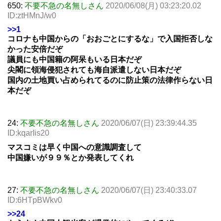
650:
不要不急の名無しさん
2020/06/08(月) 03:23:20.02
ID:ztHMnJ/w0
>>1
コロナも中国からの「おおごとにするな」で入国拒否しな
かった安倍だぞ
議員にも中国籍の阿呆もいる日本だぞ
尖閣に領海侵犯されても海自派遣しない日本だぞ
国内の土地買い占められてるのに防止策の法律作らない日
本だぞ
24:
不要不急の名無しさん
2020/06/07(日) 23:39:44.35
ID:kqarIis20
マスコミは早く中国への意識調査して
中国嫌いが９９％とか発表してくれ
27:
不要不急の名無しさん
2020/06/07(日) 23:40:33.07
ID:6HTpBWkv0
>>24