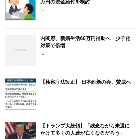
万円の現金給付を検討
…
内閣府、新婚生活60万円補助へ 少子化
対策で倍増
…
【検察庁法改正】 日本維新の会、賛成へ
…
【トランプ大統領】「残念ながら来週に
かけて多くの人達が亡くなるだろう」