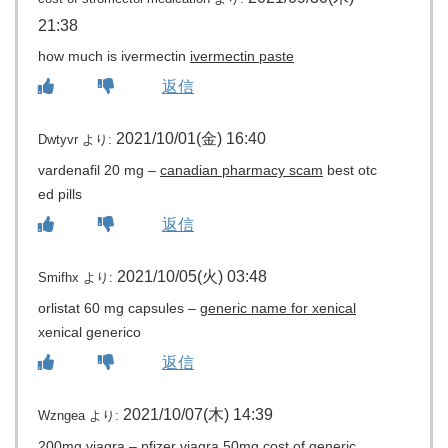
21:38
how much is ivermectin
ivermectin paste
返信
2021/10/01(金) 16:40
Dwtyvr
より:
vardenafil 20 mg –
canadian pharmacy scam
best otc
ed pills
返信
2021/10/05(火) 03:48
Smifhx
より:
orlistat 60 mg capsules –
generic name for xenical
xenical generico
返信
2021/10/07(木) 14:39
Wzngea
より:
200mg viagra –
pfizer viagra 50mg
cost of generic