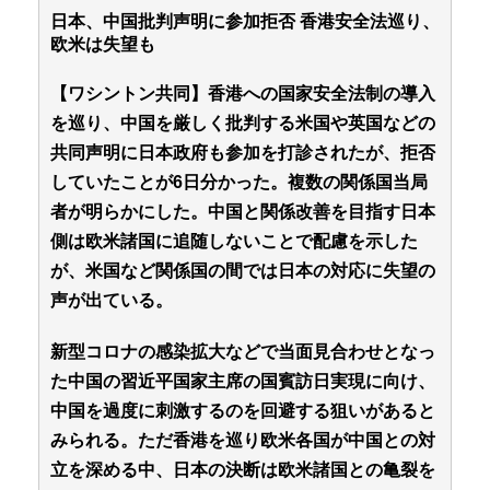
日本、中国批判声明に参加拒否 香港安全法巡り、
欧米は失望も
【ワシントン共同】香港への国家安全法制の導入
を巡り、中国を厳しく批判する米国や英国などの
共同声明に日本政府も参加を打診されたが、拒否
していたことが6日分かった。複数の関係国当局
者が明らかにした。中国と関係改善を目指す日本
側は欧米諸国に追随しないことで配慮を示した
が、米国など関係国の間では日本の対応に失望の
声が出ている。
新型コロナの感染拡大などで当面見合わせとなっ
た中国の習近平国家主席の国賓訪日実現に向け、
中国を過度に刺激するのを回避する狙いがあると
みられる。ただ香港を巡り欧米各国が中国との対
立を深める中、日本の決断は欧米諸国との亀裂を