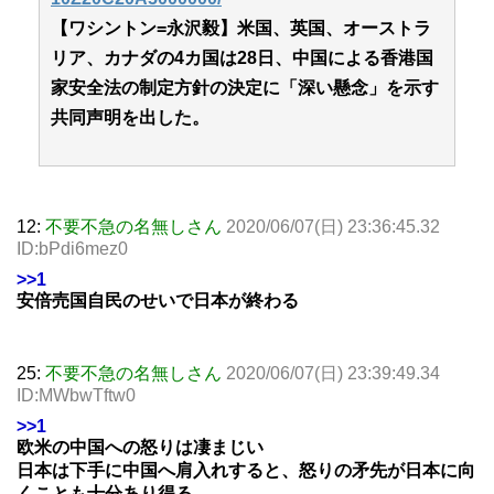
【ワシントン=永沢毅】米国、英国、オーストラ
リア、カナダの4カ国は28日、中国による香港国
家安全法の制定方針の決定に「深い懸念」を示す
共同声明を出した。
12:
不要不急の名無しさん
2020/06/07(日) 23:36:45.32
ID:bPdi6mez0
>>1
安倍売国自民のせいで日本が終わる
25:
不要不急の名無しさん
2020/06/07(日) 23:39:49.34
ID:MWbwTftw0
>>1
欧米の中国への怒りは凄まじい
日本は下手に中国へ肩入れすると、怒りの矛先が日本に向
くことも十分あり得る