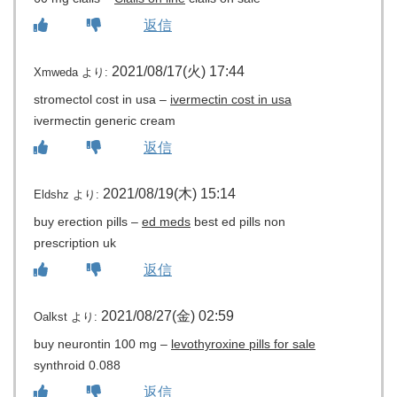
返信
2021/08/17(火) 17:44
Xmweda
より:
stromectol cost in usa –
ivermectin cost in usa
ivermectin generic cream
返信
2021/08/19(木) 15:14
Eldshz
より:
buy erection pills –
ed meds
best ed pills non
prescription uk
返信
2021/08/27(金) 02:59
Oalkst
より:
buy neurontin 100 mg –
levothyroxine pills for sale
synthroid 0.088
返信