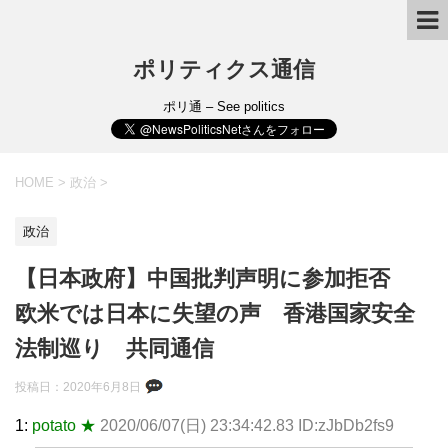
ポリティクス通信
ポリ通 – See politics
HOME
>
政治
>
政治
【日本政府】中国批判声明に参加拒否
欧米では日本に失望の声 香港国家安全
法制巡り 共同通信
投稿日：
2020年6月8日
1:
potato ★
2020/06/07(日) 23:34:42.83 ID:zJbDb2fs9