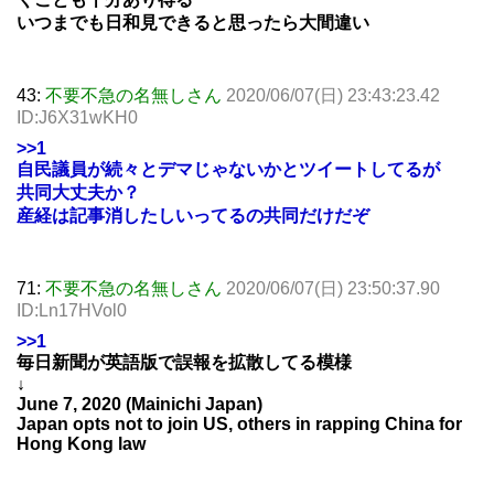
いつまでも日和見できると思ったら大間違い
43:
不要不急の名無しさん
2020/06/07(日) 23:43:23.42
ID:J6X31wKH0
>>1
自民議員が続々とデマじゃないかとツイートしてるが
共同大丈夫か？
産経は記事消したしいってるの共同だけだぞ
71:
不要不急の名無しさん
2020/06/07(日) 23:50:37.90
ID:Ln17HVol0
>>1
毎日新聞が英語版で誤報を拡散してる模様
↓
June 7, 2020 (Mainichi Japan)
Japan opts not to join US, others in rapping China for
Hong Kong law