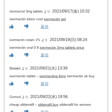
2021/09/17(金) 10:32
stromectol 3mg tablets
より:
ivermectin lotion cost
ivermectin gel
返信
2021/09/19(日) 08:24
ivermectin cream 1%
より:
ivermectin oral 0 8
ivermectin 3mg tablets price
返信
2021/09/21(火) 13:39
Bbdakb
より:
ivermectin tablet –
ivermectina 6mg
ivermectin uk buy
返信
2021/09/22(水) 19:56
Gxmsnl
より:
cheap sildenafil –
sildenafil buy
sildenafil for women