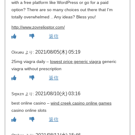
with a free platform like WordPress or go for a paid
option? There are so many choices out there that I’m
totally overwhelmed .. Any ideas? Bless you!
http://www.zovrelioptor.com/
返信
2021/08/05(木) 05:19
Oixueu
より:
25mg viagra daily –
lowest price generic viagra
generic
viagra without prescription
返信
2021/08/10(火) 03:16
Srpxzn
より:
best online casino –
wind creek casino online games
casino online slots
返信