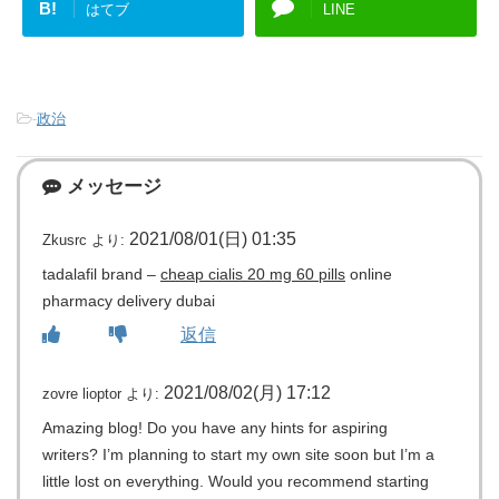
B!
はてブ
LINE
-
政治
メッセージ
2021/08/01(日) 01:35
Zkusrc
より:
tadalafil brand –
cheap cialis 20 mg 60 pills
online
pharmacy delivery dubai
返信
2021/08/02(月) 17:12
zovre lioptor
より:
Amazing blog! Do you have any hints for aspiring
writers? I’m planning to start my own site soon but I’m a
little lost on everything. Would you recommend starting