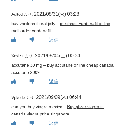
2021/08/31(火) 03:28
Aqltcd
より:
buy vardenafil oral jelly –
purchase vardenafil online
mail order vardenafil
返信
2021/09/04(土) 00:34
Xdyizz
より:
accutane 30 mg –
buy accutane online cheap canada
accutane 2009
返信
2021/09/09(木) 06:44
Vpkqdo
より:
can you buy viagra mexico –
Buy pfizer viagra in
canada
viagra price singapore
返信