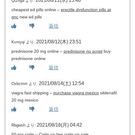
2021/08/11(水) 15:46
Qtzhga
より:
cheapest ed pills online –
erectile dysfunction pills at
gnc
new ed pills
返信
2021/08/12(木) 23:51
Kvmyqi
より:
prednisone 20 mg online –
prednisone no script
buy
prednisone online
返信
2021/08/14(土) 12:54
Oxbcmm
より:
viagra fast shipping –
purchase viagra mexico
sildenafil
20 mg mexico
返信
2021/08/16(月) 04:42
Rbgwsh
より:
60 mg cialis –
Cialis on line
cialis on sale