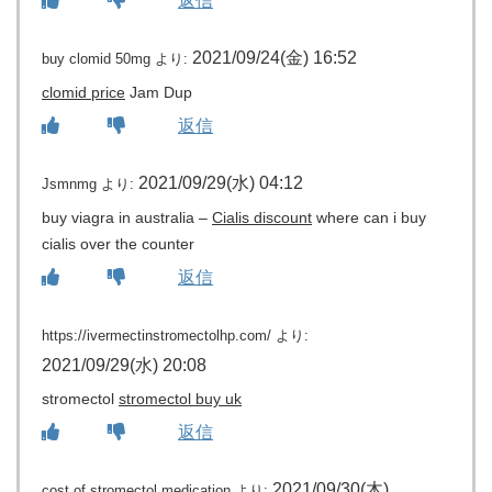
返信
2021/09/24(金) 16:52
buy clomid 50mg
より:
clomid price
Jam Dup
返信
2021/09/29(水) 04:12
Jsmnmg
より:
buy viagra in australia –
Cialis discount
where can i buy
cialis over the counter
返信
https://ivermectinstromectolhp.com/
より:
2021/09/29(水) 20:08
stromectol
stromectol buy uk
返信
2021/09/30(木)
cost of stromectol medication
より: