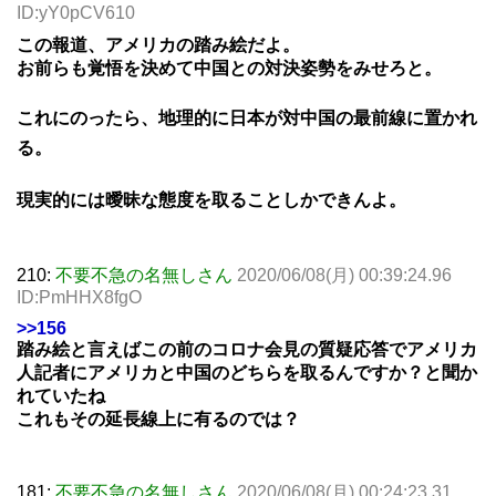
ID:yY0pCV610
この報道、アメリカの踏み絵だよ。
お前らも覚悟を決めて中国との対決姿勢をみせろと。
これにのったら、地理的に日本が対中国の最前線に置かれ
る。
現実的には曖昧な態度を取ることしかできんよ。
210:
不要不急の名無しさん
2020/06/08(月) 00:39:24.96
ID:PmHHX8fgO
>>156
踏み絵と言えばこの前のコロナ会見の質疑応答でアメリカ
人記者にアメリカと中国のどちらを取るんですか？と聞か
れていたね
これもその延長線上に有るのでは？
181:
不要不急の名無しさん
2020/06/08(月) 00:24:23.31