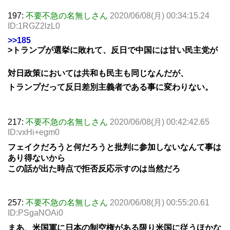
197:
不要不急の名無しさん
2020/06/08(月) 00:34:15.24
ID:1RGZ2lzL0
>>185
>トランプが選挙に敗れて、反日で中国には甘い民主党が
対日政策においては共和も民主も同じなんだが、
トランプだって反日差別主義者である事に変わりない。
217:
不要不急の名無しさん
2020/06/08(月) 00:42:42.65
ID:vxHi+egm0
フェイクだろうと何だろうと批判に参加しないなんて事は
あり得ないから
この話が出た時点で拒否反応示すのは当然だろ
257:
不要不急の名無しさん
2020/06/08(月) 00:55:20.61
ID:PSgaNOAi0
まあ、米国軍に日本の制空権がある限り米国に従うほかな