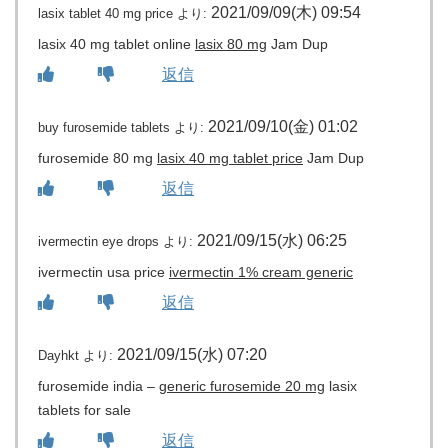
2021/09/09(木) 09:54
lasix tablet 40 mg price
より:
lasix 40 mg tablet online
lasix 80 mg
Jam Dup
返信
2021/09/10(金) 01:02
buy furosemide tablets
より:
furosemide 80 mg
lasix 40 mg tablet price
Jam Dup
返信
2021/09/15(水) 06:25
ivermectin eye drops
より:
ivermectin usa price
ivermectin 1% cream generic
返信
2021/09/15(水) 07:20
Dayhkt
より:
furosemide india –
generic furosemide 20 mg
lasix
tablets for sale
返信