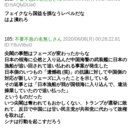
ID:hAQIyDUe0
フェイクなら国益を損なうレベルだな
はよ潰れろ
185:
不要不急の名無しさん
2020/06/08(月) 00:28:22.81
ID:Y8uVI6vi0
尖閣の事態はフェーズが変わったからな
日本の領海に公然と入り込んだ中国海警の武装艦に日本の
漁船が追い回されて追い払われる事案が発生した
日本側のいつもの「遺憾砲 (笑)」の抗議に対して中国側の
対応が新しいフェーズに入ったことを示している
その返事とは「日本漁船が我が国領海に入り込んで、違法
操業していたので追い払った」
というものだった
いつ尖閣は奪われてもおかしくない、トランプが選挙に敗
れて、反日で中国には甘い民主党が共和党に代わって政権
を取れば、
シナは行動を起こすだろう