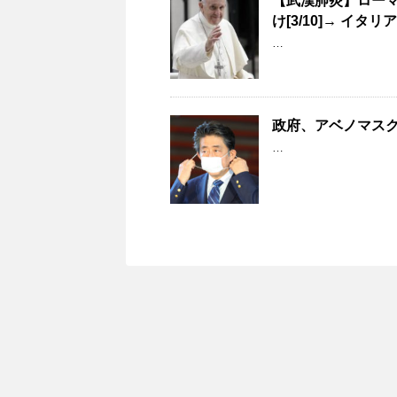
【武漢肺炎】ロー
け[3/10]→ イタ
…
政府、アベノマス
…