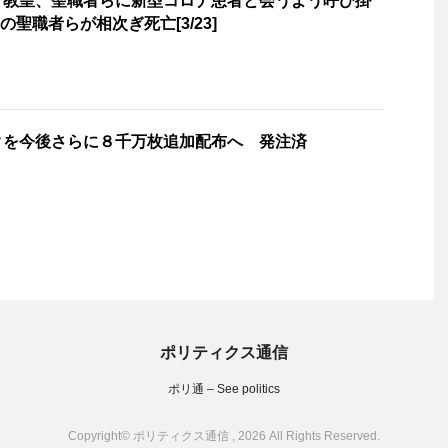
マ教皇、聖職者らに新型コロナ患者と会うよう呼び掛
リアの聖職者らが相次ぎ死亡[3/23]
クを今後さらに８千万枚追加配布へ 発注済
ポリティクス通信
ポリ通 – See politics
Copyright© ポリティクス通信 , 2026 All Rights Reserved.