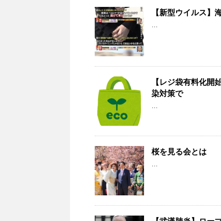
【新型ウイルス】
…
【レジ袋有料化開始
染対策で
…
桜を見る会とは
…