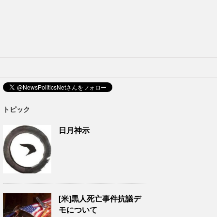
トピック
日月神示
[米]黒人死亡事件抗議デ
モについて