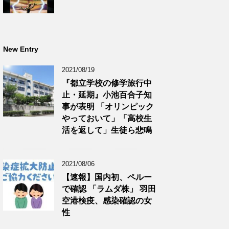
New Entry
2021/08/19
『都立学校の修学旅行中
止・延期』小池百合子知
事が表明 「オリンピック
やっておいて」「高校生
活を返して」生徒ら悲鳴
2021/08/06
【速報】国内初、ペルー
で確認 「ラムダ株」 羽田
空港検疫、感染確認の女
性