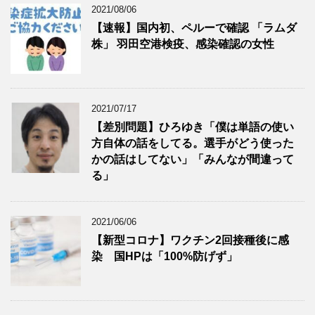
2021/08/06
【速報】国内初、ペルーで確認 「ラムダ
株」 羽田空港検疫、感染確認の女性
2021/07/17
【差別問題】ひろゆき「僕は単語の使い
方自体の話をしてる。選手がどう使った
かの話はしてない」「みんなが間違って
る」
2021/06/06
【新型コロナ】ワクチン2回接種後に感
染 国HPは「100%防げず」