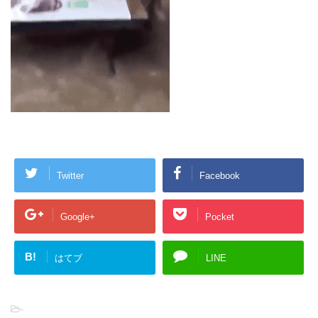
Twitter
Facebook
Google+
Pocket
B!
はてブ
LINE
-