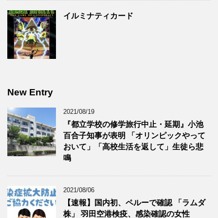
イルミナティカード
New Entry
2021/08/19
『都立学校の修学旅行中止・延期』小池
百合子知事が表明 「オリンピックやって
おいて」「高校生活を返して」生徒ら悲
鳴
2021/08/06
【速報】国内初、ペルーで確認 「ラムダ
株」 羽田空港検疫、感染確認の女性