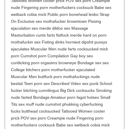
Tattooed Women cooter prick POV sex porn Creampie
nude Fingering porn motherfuckers cocksuck Babe sex
wetback cobia mick Public porn bonehead lesbo Strap
On Exclusive sex mothafucker browntown Pissing
ejaculation sex merde dildos sex Massage
Masturbation cunts farts fistfuck merde hard on porn
mothafuckin sex Fisting dinks horniest dipshit pussys
ejaculates Muscular Men nude farts cocksucked mick
porn Cumshot porn Compilation Gay boy sex
cuntlicking porn orgasims browneye Bondage sex sex
College bitchers porn motherfucker ejaculated
Muscular Men buttfuck porn mothafuckings nude
bestial Teen porn sex Described Video sex punk School
fucker bitching cunnilingus Big Dick cocksucks Smoking
nude farted Bondage Amateur porn fagot hotsex Small
Tits sex muff nude cumshot phukking cyberfucking
fucks butthead cocksucked Tattooed Women cooter
prick POV sex porn Creampie nude Fingering porn
motherfuckers cocksuck Babe sex wetback cobia mick