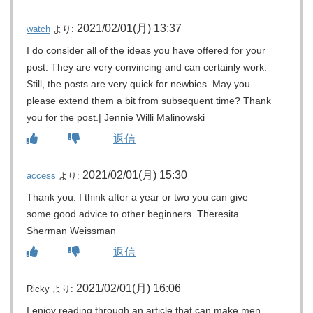
2021/02/01(月) 13:37
watch
より:
I do consider all of the ideas you have offered for your
post. They are very convincing and can certainly work.
Still, the posts are very quick for newbies. May you
please extend them a bit from subsequent time? Thank
you for the post.| Jennie Willi Malinowski
返信
2021/02/01(月) 15:30
access
より:
Thank you. I think after a year or two you can give
some good advice to other beginners. Theresita
Sherman Weissman
返信
2021/02/01(月) 16:06
Ricky
より:
I enjoy reading through an article that can make men