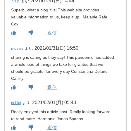
2021/01/31(日) 14:44
720p
より:
Superb, what a blog it is! This web site provides
valuable information to us, keep it up.| Malanie Rafe
Cox
返信
2021/01/31(日) 16:50
movies
より:
sharing is caring as they say! This pandemic has added
a whole load of things we take for granted that we
should be grateful for every day Constantina Delano
Cahilly
返信
2021/02/01(月) 05:43
dublaj
より:
Really enjoyed this article post. Really looking forward
to read more. Harmonie Jonas Spanos
返信