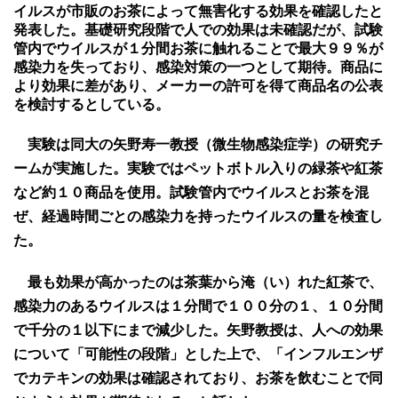
イルスが市販のお茶によって無害化する効果を確認したと
発表した。基礎研究段階で人での効果は未確認だが、試験
管内でウイルスが１分間お茶に触れることで最大９９％が
感染力を失っており、感染対策の一つとして期待。商品に
より効果に差があり、メーカーの許可を得て商品名の公表
を検討するとしている。
実験は同大の矢野寿一教授（微生物感染症学）の研究チ
ームが実施した。実験ではペットボトル入りの緑茶や紅茶
など約１０商品を使用。試験管内でウイルスとお茶を混
ぜ、経過時間ごとの感染力を持ったウイルスの量を検査し
た。
最も効果が高かったのは茶葉から淹（い）れた紅茶で、
感染力のあるウイルスは１分間で１００分の１、１０分間
で千分の１以下にまで減少した。矢野教授は、人への効果
について「可能性の段階」とした上で、「インフルエンザ
でカテキンの効果は確認されており、お茶を飲むことで同