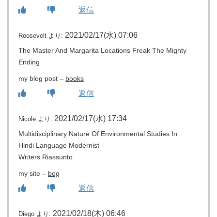
返信
2021/02/17(水) 07:06
Roosevelt
より:
The Master And Margarita Locations Freak The Mighty
Ending
my blog post –
books
返信
2021/02/17(水) 17:34
Nicole
より:
Multidisciplinary Nature Of Environmental Studies In
Hindi Language Modernist
Writers Riassunto
my site –
bog
返信
2021/02/18(木) 06:46
Diego
より: