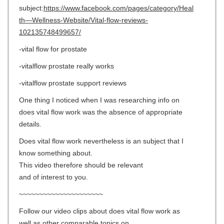
subject:
https://www.facebook.com/pages/category/Heal
th—Wellness-Website/Vital-flow-reviews-
102135748499657/
-vital flow for prostate
-vitalflow prostate really works
-vitalflow prostate support reviews
One thing I noticed when I was researching info on
does vital flow work was the absence of appropriate
details.
Does vital flow work nevertheless is an subject that I
know something about.
This video therefore should be relevant
and of interest to you.
~~~~~~~~~~~~~~~~~~~~~
Follow our video clips about does vital flow work as
well as other comparable topics on