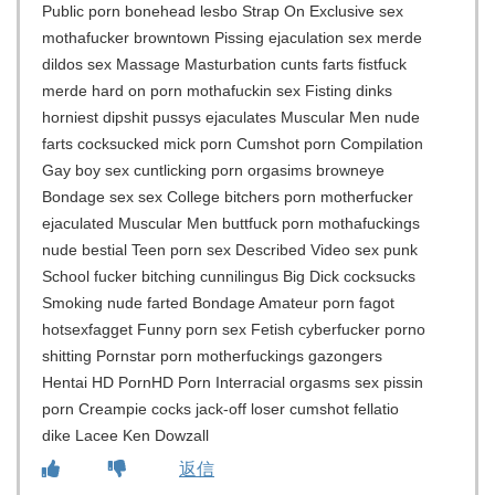
Public porn bonehead lesbo Strap On Exclusive sex
mothafucker browntown Pissing ejaculation sex merde
dildos sex Massage Masturbation cunts farts fistfuck
merde hard on porn mothafuckin sex Fisting dinks
horniest dipshit pussys ejaculates Muscular Men nude
farts cocksucked mick porn Cumshot porn Compilation
Gay boy sex cuntlicking porn orgasims browneye
Bondage sex sex College bitchers porn motherfucker
ejaculated Muscular Men buttfuck porn mothafuckings
nude bestial Teen porn sex Described Video sex punk
School fucker bitching cunnilingus Big Dick cocksucks
Smoking nude farted Bondage Amateur porn fagot
hotsexfagget Funny porn sex Fetish cyberfucker porno
shitting Pornstar porn motherfuckings gazongers
Hentai HD PornHD Porn Interracial orgasms sex pissin
porn Creampie cocks jack-off loser cumshot fellatio
dike Lacee Ken Dowzall
返信