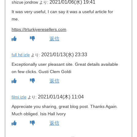
2021/01/06(水) 19:41
shizue jondrow
より:
It was very useful, I can say it was a useful article for
me.
https://trturkiyeresellers.com
返信
2021/01/13(水) 23:33
full hd izle
より:
Exceptionally user pleasant site. Great details available
on few clicks. Gusti Clem Goldi
返信
2021/01/14(木) 11:04
filmi izle
より:
Appreciate you sharing, great blog post. Thanks Again.
Much obliged. Isis Hall Ivory
返信