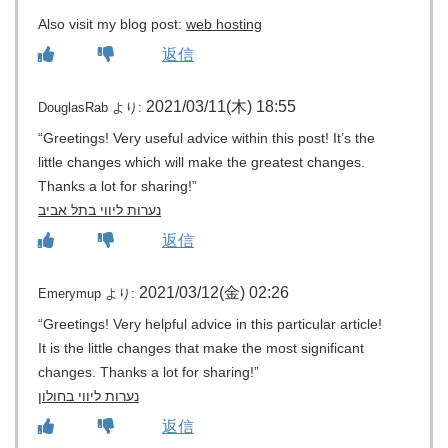
Also visit my blog post:
web hosting
返信
2021/03/11(木) 18:55
DouglasRab
より:
“Greetings! Very useful advice within this post! It’s the
little changes which will make the greatest changes.
Thanks a lot for sharing!”
נערות ליווי בתל אביב
返信
2021/03/12(金) 02:26
Emerymup
より:
“Greetings! Very helpful advice in this particular article!
It is the little changes that make the most significant
changes. Thanks a lot for sharing!”
נערות ליווי בחולון
返信