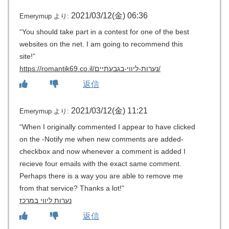
2021/03/12(金) 06:36
Emerymup
より:
“You should take part in a contest for one of the best
websites on the net. I am going to recommend this
site!”
https://romantik69.co.il/נערות-ליווי-בגבעתיים/
返信
2021/03/12(金) 11:21
Emerymup
より:
“When I originally commented I appear to have clicked
on the -Notify me when new comments are added-
checkbox and now whenever a comment is added I
recieve four emails with the exact same comment.
Perhaps there is a way you are able to remove me
from that service? Thanks a lot!”
נערות ליווי במרכז
返信