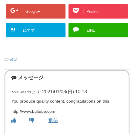
Google+
Pocket
B!
はてブ
LINE
-
政治
メッセージ
2021/01/03(日) 10:13
zola westin
より:
You produce quality content, congratulations on this
http://www.bultube.com
返信