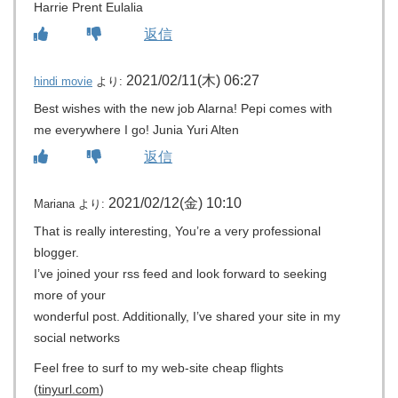
Harrie Prent Eulalia
返信
2021/02/11(木) 06:27
hindi movie
より:
Best wishes with the new job Alarna! Pepi comes with
me everywhere I go! Junia Yuri Alten
返信
2021/02/12(金) 10:10
Mariana
より:
That is really interesting, You’re a very professional
blogger.
I’ve joined your rss feed and look forward to seeking
more of your
wonderful post. Additionally, I’ve shared your site in my
social networks
Feel free to surf to my web-site cheap flights
(
tinyurl.com
)