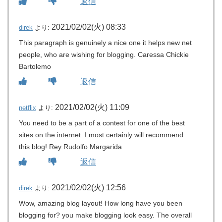
返信
2021/02/02(火) 08:33
direk
より:
This paragraph is genuinely a nice one it helps new net
people, who are wishing for blogging. Caressa Chickie
Bartolemo
返信
2021/02/02(火) 11:09
netflix
より:
You need to be a part of a contest for one of the best
sites on the internet. I most certainly will recommend
this blog! Rey Rudolfo Margarida
返信
2021/02/02(火) 12:56
direk
より:
Wow, amazing blog layout! How long have you been
blogging for? you make blogging look easy. The overall