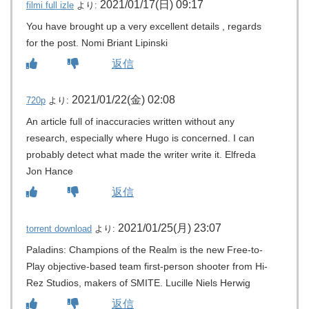
2021/01/17(日) 09:17
filmi full izle
より:
You have brought up a very excellent details , regards
for the post. Nomi Briant Lipinski
返信
2021/01/22(金) 02:08
720p
より:
An article full of inaccuracies written without any
research, especially where Hugo is concerned. I can
probably detect what made the writer write it. Elfreda
Jon Hance
返信
2021/01/25(月) 23:07
torrent download
より:
Paladins: Champions of the Realm is the new Free-to-
Play objective-based team first-person shooter from Hi-
Rez Studios, makers of SMITE. Lucille Niels Herwig
返信