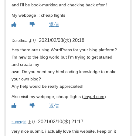
and I’ll be book-marking and checking back often!
My webpage ::
cheap flights
返信
2021/02/03(水) 20:18
Dorothea
より:
Hey there are using WordPress for your blog platform?
I’m new to the blog world but I’m trying to get started
and create my
own. Do you need any html coding knowledge to make
your own blog?
Any help would be really appreciated!
Also visit my webpage; cheap flights (
tinyurl.com
)
返信
2021/02/10(水) 21:17
supergirl
より:
very nice submit, i actually love this website, keep on it