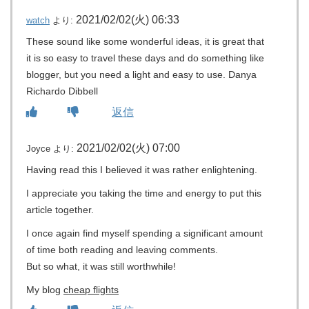
2021/02/02(火) 06:33
watch
より:
These sound like some wonderful ideas, it is great that
it is so easy to travel these days and do something like
blogger, but you need a light and easy to use. Danya
Richardo Dibbell
返信
2021/02/02(火) 07:00
Joyce
より:
Having read this I believed it was rather enlightening.
I appreciate you taking the time and energy to put this
article together.
I once again find myself spending a significant amount
of time both reading and leaving comments.
But so what, it was still worthwhile!
My blog
cheap flights