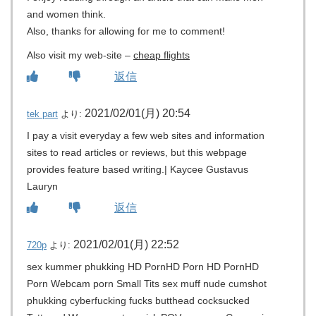
and women think.
Also, thanks for allowing for me to comment!
Also visit my web-site –
cheap flights
返信
2021/02/01(月) 20:54
tek part
より:
I pay a visit everyday a few web sites and information
sites to read articles or reviews, but this webpage
provides feature based writing.| Kaycee Gustavus
Lauryn
返信
2021/02/01(月) 22:52
720p
より:
sex kummer phukking HD PornHD Porn HD PornHD
Porn Webcam porn Small Tits sex muff nude cumshot
phukking cyberfucking fucks butthead cocksucked