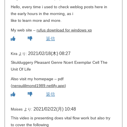
Hello, every time i used to check weblog posts here in
the early hours in the morning, as i
like to learn more and more.
My web site –
rufus download for windows xp
返信
2021/02/18(木) 08:27
Kira
より:
Skulduggery Pleasant Genre Ncert Exemplar Cell The
Unit Of Life
Also visit my homepage – pdf
(
nerquililmond1989.netlify.app
)
返信
2021/02/22(月) 10:48
Moises
より:
This video is presenting does vital flow work but also try
to cover the following