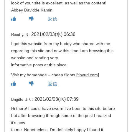
look of your site is excellent, as well as the content!
Abbey Davidde Kamin
返信
2021/02/03(水) 06:36
Reed
より:
I got this website from my buddy who shared with me
regarding this site and now this time I am browsing this
website and reading very
informative posts at this place.
Visit my homepage – cheap flights [
tinyurl.com
]
返信
2021/02/03(水) 07:39
Brigitte
より:
Hi there! I could have sworn I’ve been to this site before
but after browsing through some of the post I realized
it’s new
to me. Nonetheless, I’m definitely happy I found it