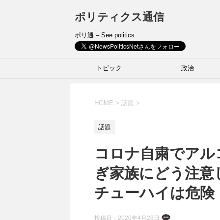
ポリティクス通信
ポリ通 – See politics
トピック
政治
HOME
>
話題
>
話題
コロナ自粛でアル
ぎ家族にどう注意
チューハイは危険
投稿日：
2020年4月28日