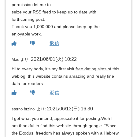
permission let me to
seize your RSS feed to keep up to date with
forthcoming post.
Thank you 1,000,000 and please keep up the
enjoyable work.
返信
2021/06/01(火) 10:22
Mae
より:
Hi to every body, it’s my first visit
free dating sites of
this
weblog; this website contains amazing and really fine
data for readers.
返信
2021/06/13(日) 16:30
storno brzinol
より:
I got what you intend, appreciate it for posting.Woh I
am thankful to find this website through google. “Since
the Exodus, freedom has always spoken with a Hebrew