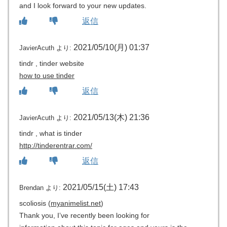
and I look forward to your new updates.
返信
2021/05/10(月) 01:37
JavierAcuth
より:
tindr , tinder website
how to use tinder
返信
2021/05/13(木) 21:36
JavierAcuth
より:
tindr , what is tinder
http://tinderentrar.com/
返信
2021/05/15(土) 17:43
Brendan
より:
scoliosis (
myanimelist.net
)
Thank you, I’ve recently been looking for