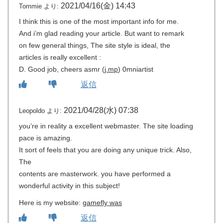
2021/04/16(金) 14:43
Tommie
より:
I think this is one of the most important info for me.
And i’m glad reading your article. But want to remark
on few general things, The site style is ideal, the
articles is really excellent :
D. Good job, cheers asmr (
j.mp
) 0mniartist
返信
2021/04/28(水) 07:38
Leopoldo
より:
you’re in reality a excellent webmaster. The site loading
pace is amazing.
It sort of feels that you are doing any unique trick. Also,
The
contents are masterwork. you have performed a
wonderful activity in this subject!
Here is my website:
gamefly was
返信