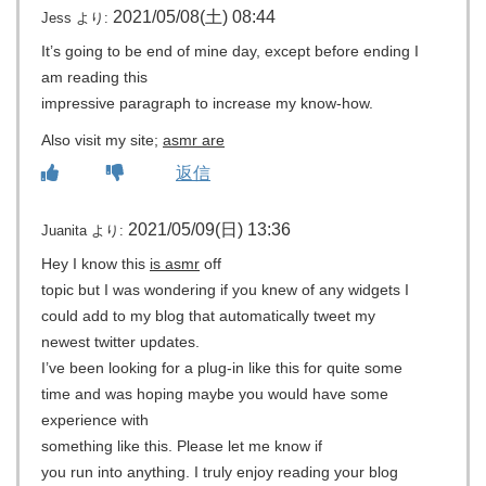
2021/05/08(土) 08:44
Jess
より:
It’s going to be end of mine day, except before ending I
am reading this
impressive paragraph to increase my know-how.
Also visit my site;
asmr are
返信
2021/05/09(日) 13:36
Juanita
より:
Hey I know this
is asmr
off
topic but I was wondering if you knew of any widgets I
could add to my blog that automatically tweet my
newest twitter updates.
I’ve been looking for a plug-in like this for quite some
time and was hoping maybe you would have some
experience with
something like this. Please let me know if
you run into anything. I truly enjoy reading your blog