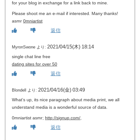
for your blog in exchange for a link back to mine.
Please shoot me an e-mail if interested. Many thanks!
asmr
0mniartist
返信
2021/04/15(木) 18:14
MyronSwone
より:
single chat line free
dating sites for over 50
返信
2021/04/16(金) 03:49
Blondell
より:
What’s up, its nice paragraph about media print, we all
understand media is a wonderful source of data.
0mniartist asmr;
http://signup.com/
,
返信