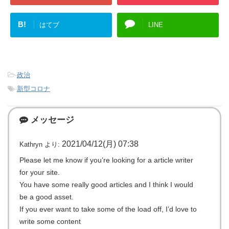
B!
はてブ
LINE
-
政治
-
新型コロナ
メッセージ
2021/04/12(月) 07:38
Kathryn
より:
Please let me know if you’re looking for a article writer
for your site.
You have some really good articles and I think I would
be a good asset.
If you ever want to take some of the load off, I’d love to
write some content