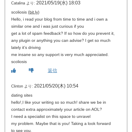
2021/05/19(水) 18:03
Catalina
より:
scoliosis (
bit.ly
)
Hello, i read your blog from time to time and i own a
similar one and i was just curious if you
get a lot of spam feedback? If so how do you prevent it,
any plugin or anything you can advise? I get so much
lately it’s driving
me insane so any support is very much appreciated.
scoliosis
返信
2021/05/20(木) 10:54
Clinton
より:
dating sites
hello!,I like your writing so so much! share we be in
contact extra approximately your article on AOL?
I need a specialist on this space to unravel
my problem. Maybe that is you! Taking a look forward
to see you.