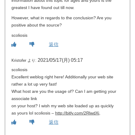
information about this topic for ages and yours is the
greatest I have found out till now.
However, what in regards to the conclusion? Are you
positive about the source?
scoliosis
返信
2021/05/17(月) 05:17
Kristofer
より:
scoliosis
Excellent weblog right here! Additionally your web site
rather a lot up very fast!
What host are you the usage of? Can I am getting your
associate link
on your host? I wish my web site loaded up as quickly
as yours lol scoliosis –
http://bitly.com/2RlwdXi
,
返信