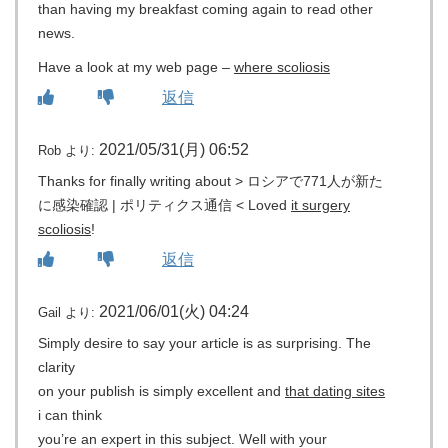
than having my breakfast coming again to read other
news.
Have a look at my web page –
where scoliosis
返信
2021/05/31(月) 06:52
Rob
より:
Thanks for finally writing about > ロシアで771人が新た
に感染確認 | ポリティクス通信 < Loved
it surgery
scoliosis
!
返信
2021/06/01(火) 04:24
Gail
より:
Simply desire to say your article is as surprising. The
clarity
on your publish is simply excellent and
that dating sites
i can think
you’re an expert in this subject. Well with your