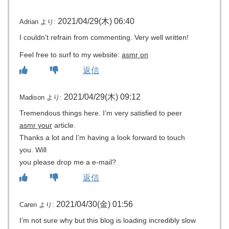
2021/04/29(木) 06:40
Adrian
より:
I couldn’t refrain from commenting. Very well written!
Feel free to surf to my website:
asmr on
返信
2021/04/29(木) 09:12
Madison
より:
Tremendous things here. I’m very satisfied to peer
asmr your
article.
Thanks a lot and I’m having a look forward to touch
you. Will
you please drop me a e-mail?
返信
2021/04/30(金) 01:56
Caren
より:
I’m not sure why but this blog is loading incredibly slow