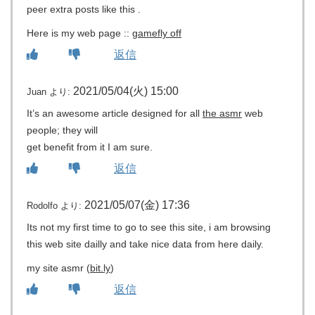
peer extra posts like this .
Here is my web page ::
gamefly off
返信
2021/05/04(火) 15:00
Juan
より:
It’s an awesome article designed for all
the asmr
web
people; they will
get benefit from it I am sure.
返信
2021/05/07(金) 17:36
Rodolfo
より:
Its not my first time to go to see this site, i am browsing
this web site dailly and take nice data from here daily.
my site asmr (
bit.ly
)
返信