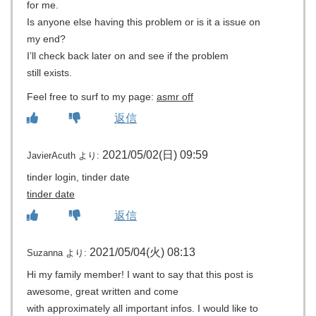
for me.
Is anyone else having this problem or is it a issue on
my end?
I’ll check back later on and see if the problem
still exists.
Feel free to surf to my page:
asmr off
返信
2021/05/02(日) 09:59
JavierAcuth
より:
tinder login, tinder date
tinder date
返信
2021/05/04(火) 08:13
Suzanna
より:
Hi my family member! I want to say that this post is
awesome, great written and come
with approximately all important infos. I would like to