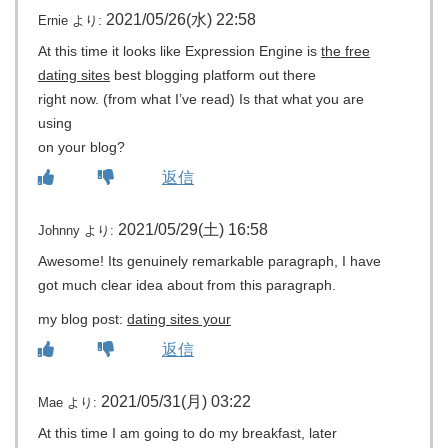
2021/05/26(水) 22:58
Ernie
より:
At this time it looks like Expression Engine is
the free
dating sites
best blogging platform out there
right now. (from what I’ve read) Is that what you are
using
on your blog?
返信
2021/05/29(土) 16:58
Johnny
より:
Awesome! Its genuinely remarkable paragraph, I have
got much clear idea about from this paragraph.
my blog post:
dating sites your
返信
2021/05/31(月) 03:22
Mae
より:
At this time I am going to do my breakfast, later