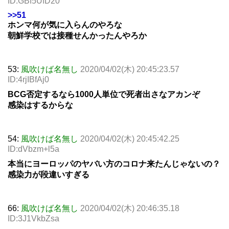
ID:GBf5UfD20
>>51
ホンマ何が気に入らんのやろな
朝鮮学校では接種せんかったんやろか
53:
風吹けば名無し
2020/04/02(木) 20:45:23.57
ID:4rjIBfAj0
BCG否定するなら1000人単位で死者出さなアカンぞ
感染はするからな
54:
風吹けば名無し
2020/04/02(木) 20:45:42.25
ID:dVbzm+l5a
本当にヨーロッパのヤバい方のコロナ来たんじゃないの？
感染力が段違いすぎる
66:
風吹けば名無し
2020/04/02(木) 20:46:35.18
ID:3J1VkbZsa