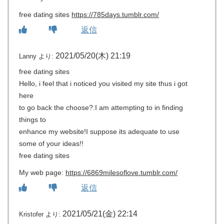
free dating sites
https://785days.tumblr.com/
返信
2021/05/20(木) 21:19
Lanny
より:
free dating sites
Hello, i feel that i noticed you visited my site thus i got
here
to go back the choose?.I am attempting to in finding
things to
enhance my website!I suppose its adequate to use
some of your ideas!!
free dating sites
My web page:
https://6869milesoflove.tumblr.com/
返信
2021/05/21(金) 22:14
Kristofer
より: