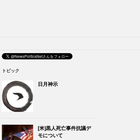
トピック
日月神示
[米]黒人死亡事件抗議デ
モについて