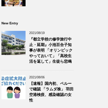
New Entry
2021/08/19
『都立学校の修学旅行中
止・延期』小池百合子知
事が表明 「オリンピック
やっておいて」「高校生
活を返して」生徒ら悲鳴
2021/08/06
【速報】国内初、ペルー
で確認 「ラムダ株」 羽田
空港検疫、感染確認の女
性