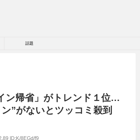
話題
イン帰省」がトレンド１位…
イン”がないとツッコミ殺到
2.89 ID:K/8EGd/f9