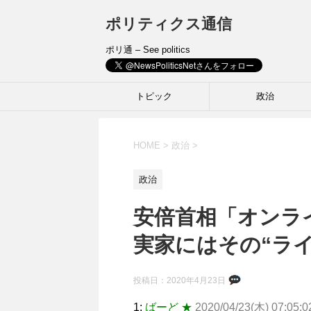
ポリティクス通信
ポリ通 – See politics
トピック
政治
HOME
>
政治
>
政治
安倍首相「オンラ
実家にはその“ラ
投稿日：
2020年4月23日
1:
ばーど ★
2020/04/23(木) 07:05:0