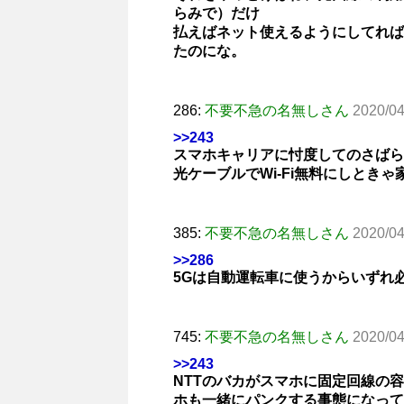
らみで）だけ
払えばネット使えるようにしてれば
たのにな。
286:
不要不急の名無しさん
2020/04
>>243
スマホキャリアに忖度してのさばら
光ケーブルでWi-Fi無料にしとき
385:
不要不急の名無しさん
2020/04
>>286
5Gは自動運転車に使うからいずれ
745:
不要不急の名無しさん
2020/04
>>243
NTTのバカがスマホに固定回線の
ホも一緒にパンクする事態になって