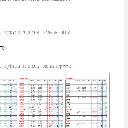
/11(木) 23:29:22.08 ID:VKa8TdDu0
？
で…
/11(木) 23:31:03.06 ID:u9SB2pzm0