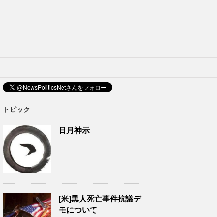
トピック
日月神示
[米]黒人死亡事件抗議デ
モについて