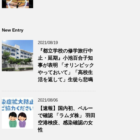
New Entry
2021/08/19
『都立学校の修学旅行中
止・延期』小池百合子知
事が表明 「オリンピック
やっておいて」「高校生
活を返して」生徒ら悲鳴
2021/08/06
【速報】国内初、ペルー
で確認 「ラムダ株」 羽田
空港検疫、感染確認の女
性