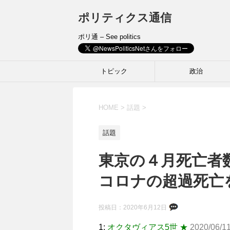
ポリティクス通信
ポリ通 – See politics
トピック
政治
HOME
>
話題
>
話題
東京の４月死亡者
コロナの超過死亡
投稿日：
2020年6月12日
1:
オクタヴィアス5世 ★
2020/06/11