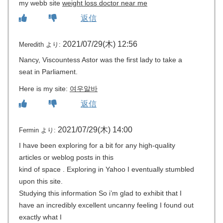
my webb site
weight loss doctor near me
返信
2021/07/29(木) 12:56
Meredith
より:
Nancy, Viscountess Astor was the first lady to take a
seat in Parliament.
Here is my site:
여우알바
返信
2021/07/29(木) 14:00
Fermin
より:
I have been exploring for a bit for any high-quality
articles or weblog posts in this
kind of space . Exploring in Yahoo I eventually stumbled
upon this site.
Studying this information So i’m glad to exhibit that I
have an incredibly excellent uncanny feeling I found out
exactly what I