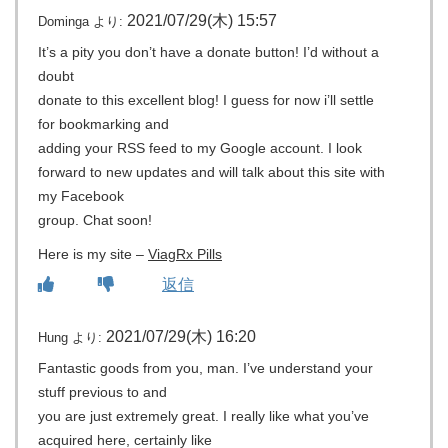
2021/07/29(木) 15:57
Dominga
より:
It’s a pity you don’t have a donate button! I’d without a
doubt
donate to this excellent blog! I guess for now i’ll settle
for bookmarking and
adding your RSS feed to my Google account. I look
forward to new updates and will talk about this site with
my Facebook
group. Chat soon!
Here is my site –
ViagRx Pills
返信
2021/07/29(木) 16:20
Hung
より:
Fantastic goods from you, man. I’ve understand your
stuff previous to and
you are just extremely great. I really like what you’ve
acquired here, certainly like