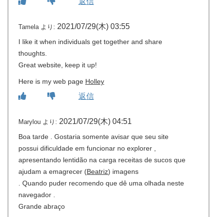
返信
2021/07/29(木) 03:55
Tamela
より:
I like it when individuals get together and share
thoughts.
Great website, keep it up!
Here is my web page
Holley
返信
2021/07/29(木) 04:51
Marylou
より:
Boa tarde . Gostaria somente avisar que seu site
possui dificuldade em funcionar no explorer ,
apresentando lentidão na carga receitas de sucos que
ajudam a emagrecer (
Beatriz
) imagens
. Quando puder recomendo que dê uma olhada neste
navegador .
Grande abraço