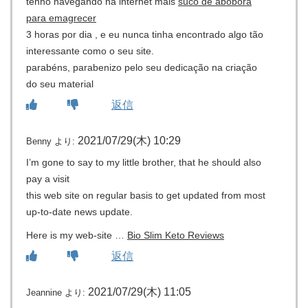
tenho navegando na internet mais
suco de abóbora
para emagrecer
3 horas por dia , e eu nunca tinha encontrado algo tão
interessante como o seu site.
parabéns, parabenizo pelo seu dedicação na criação
do seu material
返信
2021/07/29(木) 10:29
Benny
より:
I’m gone to say to my little brother, that he should also
pay a visit
this web site on regular basis to get updated from most
up-to-date news update.
Here is my web-site …
Bio Slim Keto Reviews
返信
2021/07/29(木) 11:05
Jeannine
より: