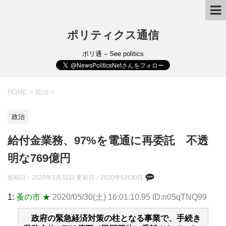
ポリティクス通信
ポリ通 – See politics
HOME
>
政治
>
政治
給付金業務、97%を電通に再委託 不透
明な769億円
投稿日：2020年5月31日 更新日：
2020年5月30日
1:
蚤の市 ★
2020/05/30(土) 16:01:10.95 ID:n05qTNQ99
政府の緊急経済対策の柱となる事業で、手続き