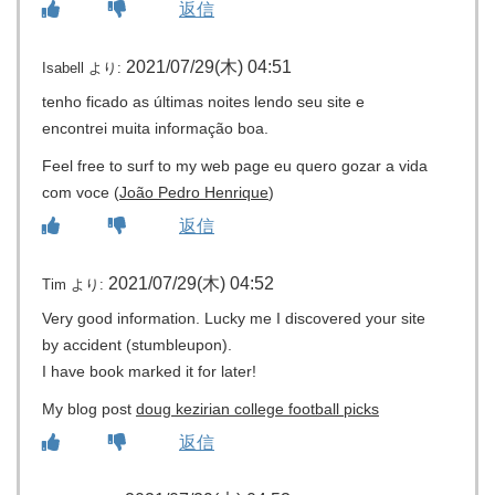
返信
2021/07/29(木) 04:51
Isabell
より:
tenho ficado as últimas noites lendo seu site e
encontrei muita informação boa.
Feel free to surf to my web page eu quero gozar a vida
com voce (
João Pedro Henrique
)
返信
2021/07/29(木) 04:52
Tim
より:
Very good information. Lucky me I discovered your site
by accident (stumbleupon).
I have book marked it for later!
My blog post
doug kezirian college football picks
返信