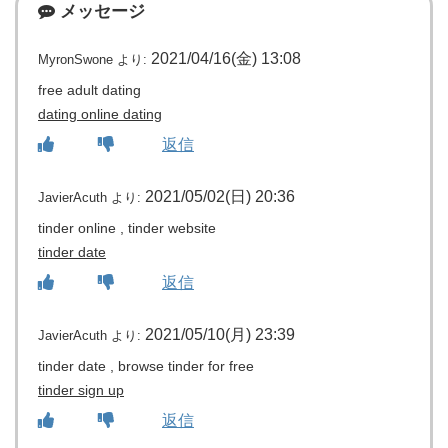
メッセージ
2021/04/16(金) 13:08
MyronSwone
より:
free adult dating
dating online dating
返信
2021/05/02(日) 20:36
JavierAcuth
より:
tinder online , tinder website
tinder date
返信
2021/05/10(月) 23:39
JavierAcuth
より:
tinder date , browse tinder for free
tinder sign up
返信