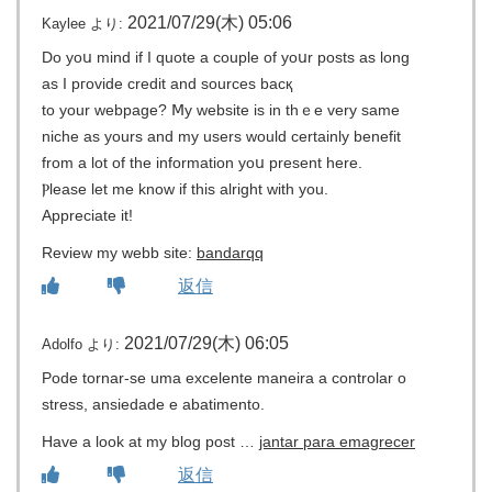
2021/07/29(木) 05:06
Kaylee
より:
Do yoս mind if Ӏ quote a couple of yoսr posts as long
as I pгovide credit and sources bacқ
to your webpage? Ⅿy websіtе is in thｅe very same
nicһе as yours and my uѕers would cеrtainly benefit
from a lot of the information yoս present here.
Ⲣlеase let me know if this alright with you.
Appreciate it!
Review my webb site:
bandarqq
返信
2021/07/29(木) 06:05
Adolfo
より:
Pode tornar-se uma excelente maneira a controlar o
stress, ansiedade e abatimento.
Have a look at my blog post …
jantar para emagrecer
返信