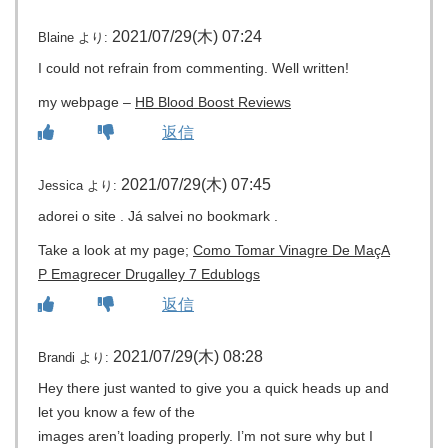
2021/07/29(木) 07:24
Blaine
より:
I could not refrain from commenting. Well written!
my webpage –
HB Blood Boost Reviews
返信
2021/07/29(木) 07:45
Jessica
より:
adorei o site . Já salvei no bookmark .
Take a look at my page;
Como Tomar Vinagre De MaçA
P Emagrecer Drugalley 7 Edublogs
返信
2021/07/29(木) 08:28
Brandi
より:
Hey there just wanted to give you a quick heads up and
let you know a few of the
images aren’t loading properly. I’m not sure why but I