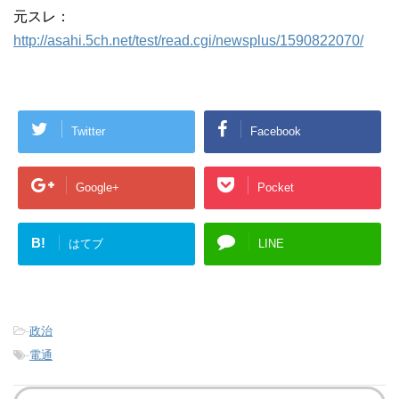
元スレ：
http://asahi.5ch.net/test/read.cgi/newsplus/1590822070/
Twitter
Facebook
Google+
Pocket
B!
はてブ
LINE
-
政治
-
電通