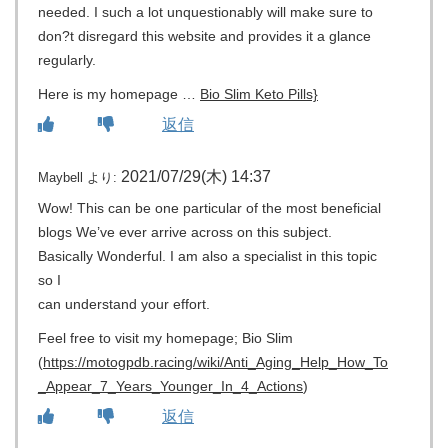
needed. I such a lot unquestionably will make sure to
don?t disregard this website and provides it a glance
regularly.
Here is my homepage …
Bio Slim Keto Pills}
返信
2021/07/29(木) 14:37
Maybell
より:
Wow! This can be one particular of the most beneficial
blogs We’ve ever arrive across on this subject.
Basically Wonderful. I am also a specialist in this topic
so I
can understand your effort.
Feel free to visit my homepage; Bio Slim
(
https://motogpdb.racing/wiki/Anti_Aging_Help_How_To
_Appear_7_Years_Younger_In_4_Actions
)
返信