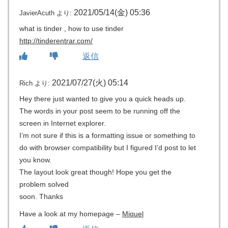
2021/05/14(金) 05:36
JavierAcuth
より:
what is tinder , how to use tinder
http://tinderentrar.com/
返信
2021/07/27(火) 05:14
Rich
より:
Hey there just wanted to give you a quick heads up.
The words in your post seem to be running off the
screen in Internet explorer.
I’m not sure if this is a formatting issue or something to
do with browser compatibility but I figured I’d post to let
you know.
The layout look great though! Hope you get the
problem solved
soon. Thanks
Have a look at my homepage –
Miquel