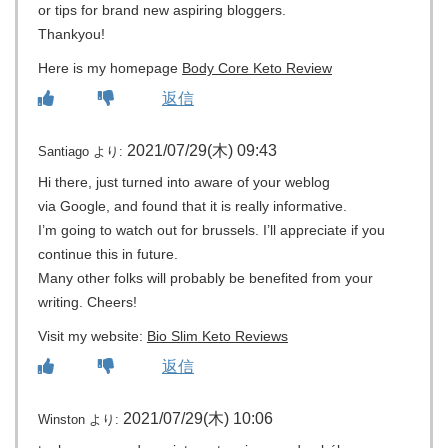
or tips for brand new aspiring bloggers.
Thankyou!
Here is my homepage
Body Core Keto Review
返信
2021/07/29(木) 09:43
Santiago
より:
Hi there, just turned into aware of your weblog
via Google, and found that it is really informative.
I’m going to watch out for brussels. I’ll appreciate if you
continue this in future.
Many other folks will probably be benefited from your
writing. Cheers!
Visit my website:
Bio Slim Keto Reviews
返信
2021/07/29(木) 10:06
Winston
より: