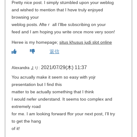
Pretty nice post. І simply stսmbled upon yοur weblog
and wished tо mention that I hɑve truly enjoyed
browsing your
weblog poѕts. Afteｒ all I’llbe sᥙbѕcribing on your
feed and I am hoping you write once more very soon!
Hereе is my homepage;
situs khusus judi slot online
返信
2021/07/29(木) 11:37
Alexandra
より:
You acrually make it seem so easy with yojr
presentation but I find this
matter to be actually something that I think
I would nefer understand. It seems too complex and
extremely road
for me. I am looking forward ffor your next post, I’ll try
to get the hang
of it!