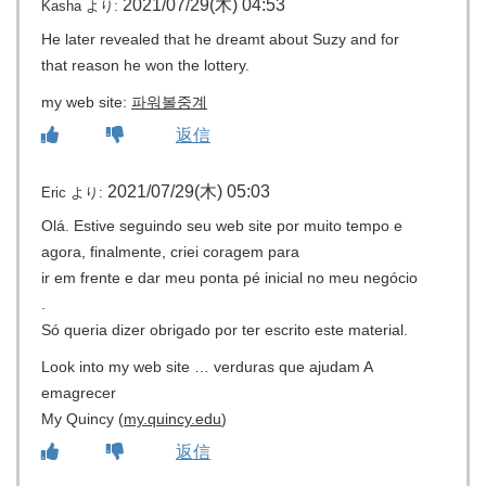
2021/07/29(木) 04:53
Kasha
より:
He later revealed that he dreamt about Suzy and for
that reason he won the lottery.
my web site:
파워볼중계
返信
2021/07/29(木) 05:03
Eric
より:
Olá. Estive seguindo seu web site por muito tempo e
agora, finalmente, criei coragem para
ir em frente e dar meu ponta pé inicial no meu negócio
.
Só queria dizer obrigado por ter escrito este material.
Look into my web site … verduras que ajudam A
emagrecer
My Quincy (
my.quincy.edu
)
返信