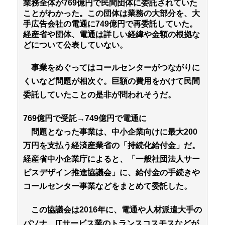
業務全体が769億円で民間団体に委託されていた
ことがわかった。この団体は業務の大部分を、大
手広告会社の電通に749億円で再委託していた。
経産省や団体、電通は詳しい経緯や金額の根拠な
どについて公表していない。
事業をめぐってはコールセンターがつながりに
くいなど問題が相次ぐ。巨額の費用をかけて民間
委託していたことの是非が問われそうだ。
769億円で受託→749億円で電通に
問題となった事業は、中小企業向けに最大200
万円を支払う経済産業省の「持続化給付金」だ。
経産省中小企業庁によると、「一般社団法人サー
ビスデザイン推進協議会」に、給付金の手続きや
コールセンター事業などをまとめて委託した。
この協議会は2016年に、電通や人材派遣大手の
パソナ、ITサービス業のトランスコスモスなどが