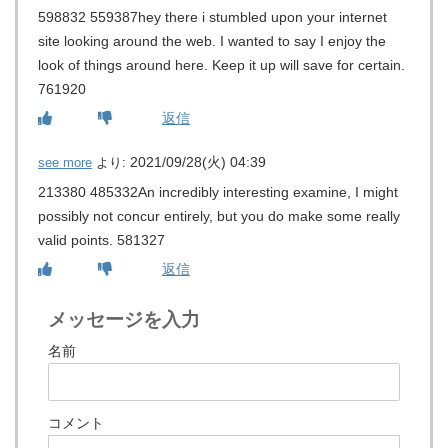
598832 559387hey there i stumbled upon your internet
site looking around the web. I wanted to say I enjoy the
look of things around here. Keep it up will save for certain.
761920
返信
2021/09/28(火) 04:39
see more
より:
213380 485332An incredibly interesting examine, I might
possibly not concur entirely, but you do make some really
valid points. 581327
返信
メッセージを入力
名前
コメント