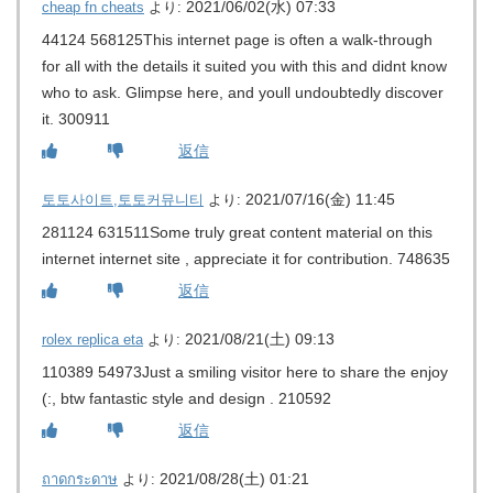
2021/06/02(水) 07:33
cheap fn cheats
より:
44124 568125This internet page is often a walk-through
for all with the details it suited you with this and didnt know
who to ask. Glimpse here, and youll undoubtedly discover
it. 300911
返信
2021/07/16(金) 11:45
토토사이트,토토커뮤니티
より:
281124 631511Some truly great content material on this
internet internet site , appreciate it for contribution. 748635
返信
2021/08/21(土) 09:13
rolex replica eta
より:
110389 54973Just a smiling visitor here to share the enjoy
(:, btw fantastic style and design . 210592
返信
2021/08/28(土) 01:21
ถาดกระดาษ
より: