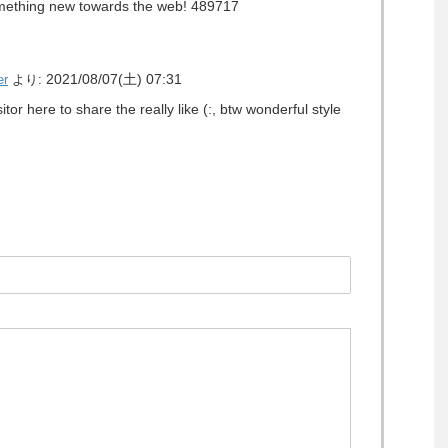
 something new towards the web! 489717
2021/08/07(土) 07:31
er
より:
or here to share the really like (:, btw wonderful style