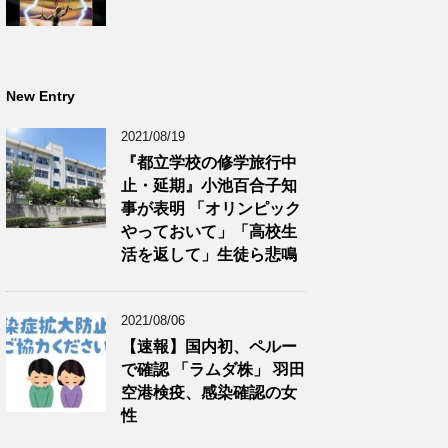
New Entry
2021/08/19
『都立学校の修学旅行中
止・延期』小池百合子知
事が表明 「オリンピック
やっておいて」「高校生
活を返して」生徒ら悲鳴
2021/08/06
【速報】国内初、ペルー
で確認 「ラムダ株」 羽田
空港検疫、感染確認の女
性