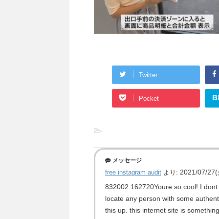
Twitter
B
Pocket
-
メッセージ
2021/07/27(
free instagram audit
より:
832002 162720Youre so cool! I dont s
locate any person with some authentic
this up. this internet site is somethi