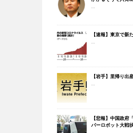
…
【速報】東京で新
…
【岩手】里帰り出産
…
【悲報】中国政府「
パーロボット大戦
…