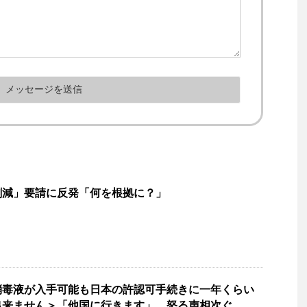
割減」要請に反発「何を根拠に？」
消毒液が入手可能も日本の許認可手続きに一年くらい
出来ません＞「他国に行きます」 怒る声相次ぐ