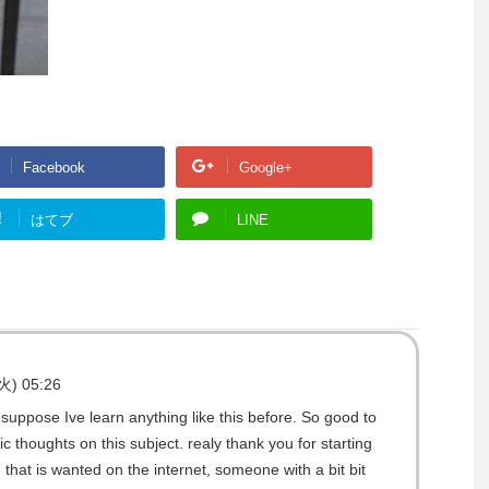
Facebook
Google+
!
はてブ
LINE
火) 05:26
uppose Ive learn anything like this before. So good to
 thoughts on this subject. realy thank you for starting
ng that is wanted on the internet, someone with a bit bit