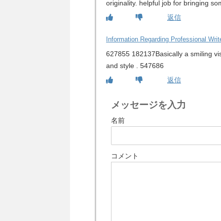
originality. helpful job for bringing
返信
Information Regarding Professional Writ
627855 182137Basically a smiling visit
and style . 547686
返信
メッセージを入力
名前
コメント