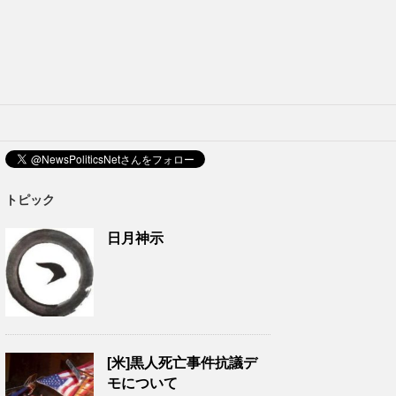
トピック
日月神示
[米]黒人死亡事件抗議デ
モについて