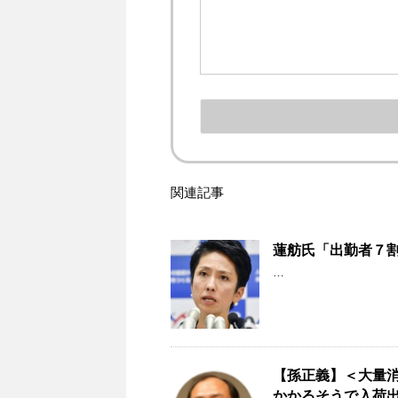
関連記事
蓮舫氏「出勤者７
…
【孫正義】＜大量
かかるそうで入荷