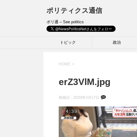
ポリティクス通信
ポリ通 – See politics
トピック
政治
HOME
>
erZ3VlM.jpg
投稿日：
2020年3月17日