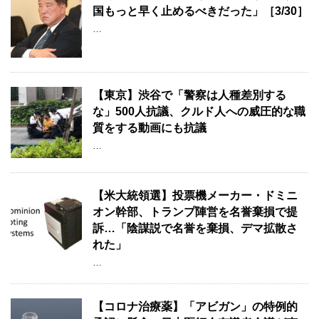
国もっと早く止めるべきだった」［3/30］
…
【東京】渋谷で「警察は人種差別する
な」500人抗議、クルド人への威圧的な職
質をする動画にも抗議
…
【米大統領選】投票機メーカー・ドミニ
オン幹部、トランプ陣営を名誉棄損で提
訴…「陰謀説で名誉を棄損、デマ拡散さ
れた」
…
【コロナ治療薬】「アビガン」の特例的