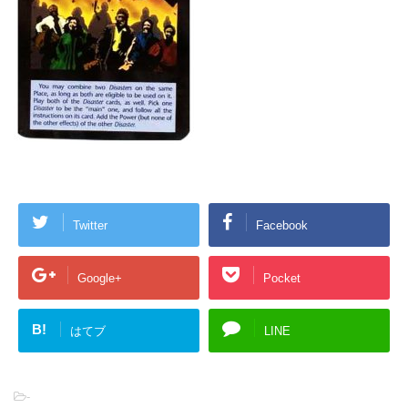
Twitter
Facebook
Google+
Pocket
B!
はてブ
LINE
-