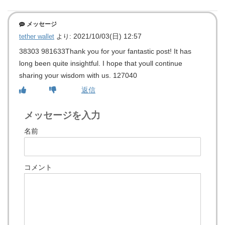
メッセージ
2021/10/03(日) 12:57
tether wallet
より:
38303 981633Thank you for your fantastic post! It has
long been quite insightful. I hope that youll continue
sharing your wisdom with us. 127040
返信
メッセージを入力
名前
コメント