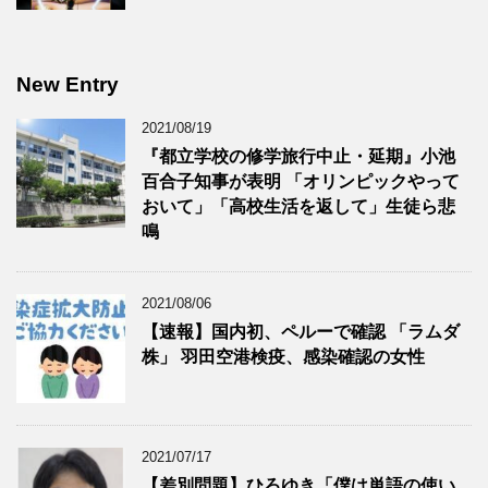
New Entry
2021/08/19
『都立学校の修学旅行中止・延期』小池
百合子知事が表明 「オリンピックやって
おいて」「高校生活を返して」生徒ら悲
鳴
2021/08/06
【速報】国内初、ペルーで確認 「ラムダ
株」 羽田空港検疫、感染確認の女性
2021/07/17
【差別問題】ひろゆき「僕は単語の使い