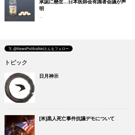
承認に懸念…日本医師会有識者会議が声
明
…
トピック
日月神示
[米]黒人死亡事件抗議デモについて