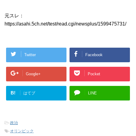
元スレ：
https://asahi.5ch.net/test/read.cgi/newsplus/1599475731/
Twitter
Facebook
Google+
Pocket
B!
はてブ
LINE
-
政治
-
オリンピック