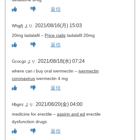
返信
2021/08/16(月) 15:03
Whgjfj
より:
20mg tadalafil –
Price cialis
tadalafil 20mg
返信
2021/08/18(水) 07:24
Gcocgo
より:
where can i buy oral ivermectin –
ivermectin
coronavirus
ivermectin 4 mg
返信
2021/08/20(金) 04:00
Hbgrrz
より:
medicine for erectile –
aspirin and ed
erectile
dysfunction drugs
返信