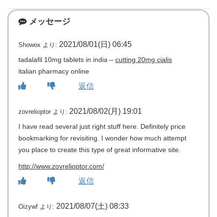
メッセージ
2021/08/01(日) 06:45
Showox
より:
tadalafil 10mg tablets in india –
cutting 20mg cialis
italian pharmacy online
返信
2021/08/02(月) 19:01
zovrelioptor
より:
I have read several just right stuff here. Definitely price
bookmarking for revisiting. I wonder how much attempt
you place to create this type of great informative site.
http://www.zovrelioptor.com/
返信
2021/08/07(土) 08:33
Oizywf
より: