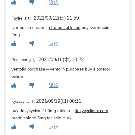
返信
2021/09/12(日) 21:59
Fpylre
より:
ivermectin cream –
stromectol lotion
buy ivermectin
2mg
返信
2021/09/16(木) 10:22
Pagmpm
より:
ventolin purchase –
ventolin purchase
buy albuterol
online
返信
2021/09/19(日) 00:11
Kyzacy
より:
buy doxycycline 100mg tablets –
doxycyclinex.com
prednisolone 5mg for sale in uk
返信