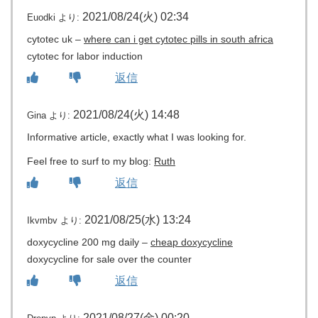
2021/08/24(火) 02:34
Euodki
より:
cytotec uk –
where can i get cytotec pills in south africa
cytotec for labor induction
返信
2021/08/24(火) 14:48
Gina
より:
Informative article, exactly what I was looking for.
Feel free to surf to my blog:
Ruth
返信
2021/08/25(水) 13:24
Ikvmbv
より:
doxycycline 200 mg daily –
cheap doxycycline
doxycycline for sale over the counter
返信
2021/08/27(金) 00:20