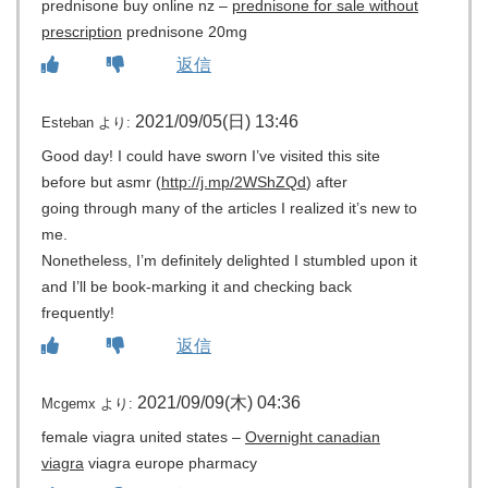
prednisone buy online nz –
prednisone for sale without
prescription
prednisone 20mg
返信
2021/09/05(日) 13:46
Esteban
より:
Good day! I could have sworn I’ve visited this site
before but asmr (
http://j.mp/2WShZQd
) after
going through many of the articles I realized it’s new to
me.
Nonetheless, I’m definitely delighted I stumbled upon it
and I’ll be book-marking it and checking back
frequently!
返信
2021/09/09(木) 04:36
Mcgemx
より:
female viagra united states –
Overnight canadian
viagra
viagra europe pharmacy