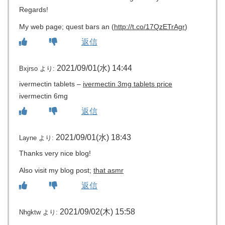
Regards!
My web page; quest bars an (
http://t.co/17QzETrAgr
)
返信
2021/09/01(水) 14:44
Bxjrso
より:
ivermectin tablets –
ivermectin 3mg tablets price
ivermectin 6mg
返信
2021/09/01(水) 18:43
Layne
より:
Thanks very nice blog!
Also visit my blog post;
that asmr
返信
2021/09/02(木) 15:58
Nhgktw
より: