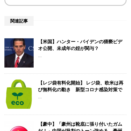
関連記事
【米国】ハンター・バイデンの猥褻ビデ
オ公開、未成年の姪が関与？
…
【レジ袋有料化開始】 レジ袋、欧米は再
び無料化の動き 新型コロナ感染対策で
…
【豪中】「豪州は靴底に張り付いたガム
だ！」中国が批判のトーン強める 豪州