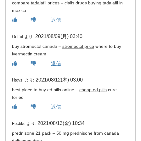
compare tadalafil prices –
cialis drugs
buying tadalafil in
mexico
返信
2021/08/09(月) 03:40
Oottof
より:
buy stromectol canada –
stromectol price
where to buy
ivermectin cream
返信
2021/08/12(木) 03:00
Htqvzi
より:
best place to buy ed pills online –
cheap ed pills
cure
for ed
返信
2021/08/13(金) 10:34
Fpcbkc
より:
prednisone 21 pack –
50 mg prednisone from canada
deltasone drug