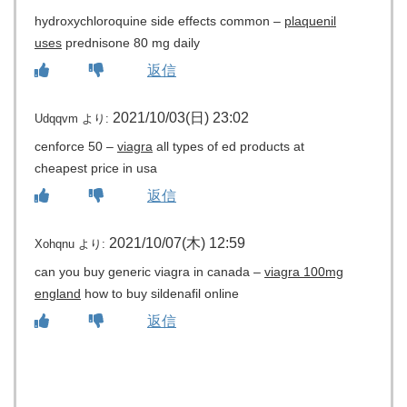
hydroxychloroquine side effects common –
plaquenil
uses
prednisone 80 mg daily
返信
2021/10/03(日) 23:02
Udqqvm
より:
cenforce 50 –
viagra
all types of ed products at
cheapest price in usa
返信
2021/10/07(木) 12:59
Xohqnu
より:
can you buy generic viagra in canada –
viagra 100mg
england
how to buy sildenafil online
返信