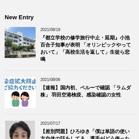
New Entry
2021/08/19
『都立学校の修学旅行中止・延期』小池
百合子知事が表明 「オリンピックやって
おいて」「高校生活を返して」生徒ら悲
鳴
2021/08/06
【速報】国内初、ペルーで確認 「ラムダ
株」 羽田空港検疫、感染確認の女性
2021/07/17
【差別問題】ひろゆき「僕は単語の使い
方自体の話をしてる。選手がどう使った