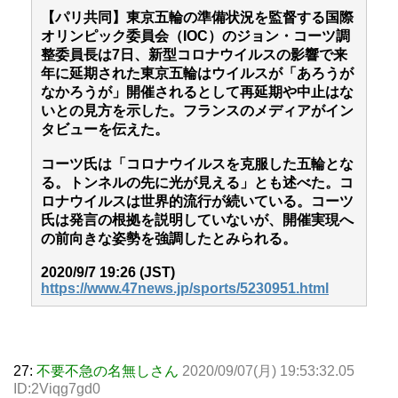
【パリ共同】東京五輪の準備状況を監督する国際
オリンピック委員会（IOC）のジョン・コーツ調
整委員長は7日、新型コロナウイルスの影響で来
年に延期された東京五輪はウイルスが「あろうが
なかろうが」開催されるとして再延期や中止はな
いとの見方を示した。フランスのメディアがイン
タビューを伝えた。
コーツ氏は「コロナウイルスを克服した五輪とな
る。トンネルの先に光が見える」とも述べた。コ
ロナウイルスは世界的流行が続いている。コーツ
氏は発言の根拠を説明していないが、開催実現へ
の前向きな姿勢を強調したとみられる。
2020/9/7 19:26 (JST)
https://www.47news.jp/sports/5230951.html
27:
不要不急の名無しさん
2020/09/07(月) 19:53:32.05
ID:2Viqg7gd0