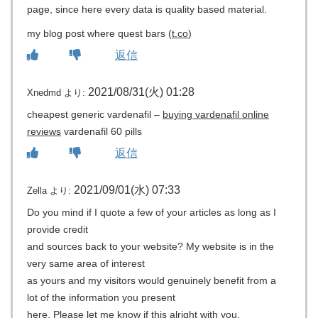
page, since here every data is quality based material.
my blog post where quest bars (
t.co
)
返信
2021/08/31(火) 01:28
Xnedmd
より:
cheapest generic vardenafil –
buying vardenafil online
reviews
vardenafil 60 pills
返信
2021/09/01(水) 07:33
Zella
より:
Do you mind if I quote a few of your articles as long as I
provide credit
and sources back to your website? My website is in the
very same area of interest
as yours and my visitors would genuinely benefit from a
lot of the information you present
here. Please let me know if this alright with you.