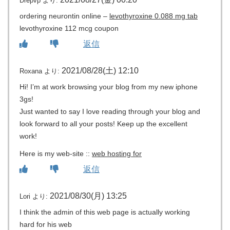
Drepvp
より:
ordering neurontin online –
levothyroxine 0.088 mg tab
levothyroxine 112 mcg coupon
返信
2021/08/28(土) 12:10
Roxana
より:
Hi! I’m at work browsing your blog from my new iphone
3gs!
Just wanted to say I love reading through your blog and
look forward to all your posts! Keep up the excellent
work!
Here is my web-site ::
web hosting for
返信
2021/08/30(月) 13:25
Lori
より:
I think the admin of this web page is actually working
hard for his web