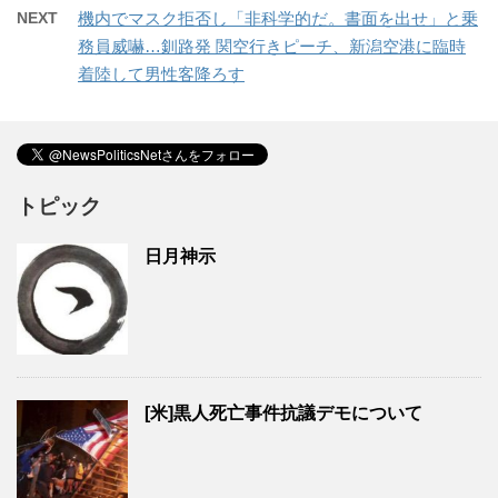
NEXT
機内でマスク拒否し「非科学的だ。書面を出せ」と乗
務員威嚇…釧路発 関空行きピーチ、新潟空港に臨時
着陸して男性客降ろす
トピック
日月神示
[米]黒人死亡事件抗議デモについて