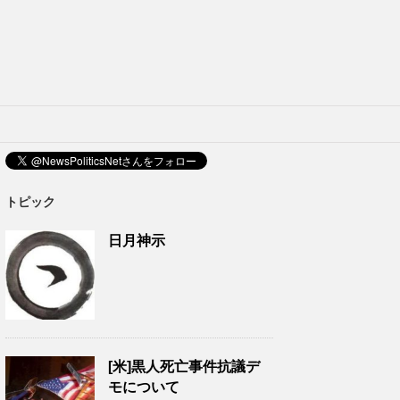
トピック
日月神示
[米]黒人死亡事件抗議デ
モについて