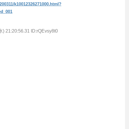
0200311/k10012326271000.html?
ed_001
水) 21:20:56.31 ID:rQEvsy8t0