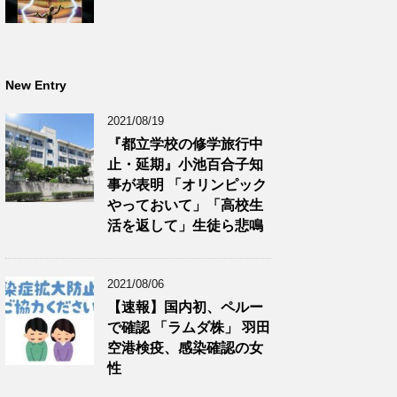
New Entry
2021/08/19
『都立学校の修学旅行中
止・延期』小池百合子知
事が表明 「オリンピック
やっておいて」「高校生
活を返して」生徒ら悲鳴
2021/08/06
【速報】国内初、ペルー
で確認 「ラムダ株」 羽田
空港検疫、感染確認の女
性