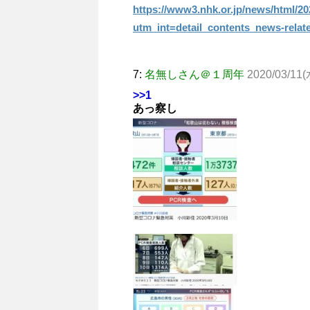
https://www3.nhk.or.jp/news/html/2
utm_int=detail_contents_news-relat
7:
名無しさん＠１周年
2020/03/11(
>>1
あっ察し