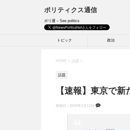
ポリティクス通信
ポリ通 – See politics
トピック
政治
HOME
>
話題
>
話題
【速報】東京で新
投稿日：
2020年3月12日