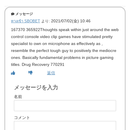
メッセージ
2021/07/02(金) 10:46
ทางเข้า SBOBET
より:
167370 365922Thoughts speak within just around the web
control console video clip games have stimulated pretty
specialist to own on microphone as effectively as ,
resemble the perfect tough guy to positively the mediocre
ones. Basically fundamental problems in picture gaming
titles. Drug Recovery 770291
返信
メッセージを入力
名前
コメント