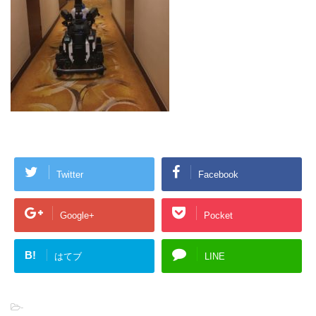
Twitter
Facebook
Google+
Pocket
B!
はてブ
LINE
-