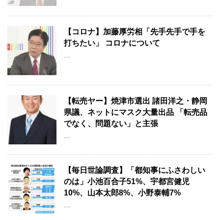
【コロナ】加藤厚労相「先手先手で手を
打ちたい」 コロナについて
…
【転売ヤー】焼津市選出 諸田洋之・静岡
県議、ネットにマスク大量出品 「転売品
でなく、問題ない」と主張
…
【毎日世論調査】「都知事にふさわしい
のは」小池百合子51%、宇都宮健児
10%、山本太郎8%、小野泰輔7%
…