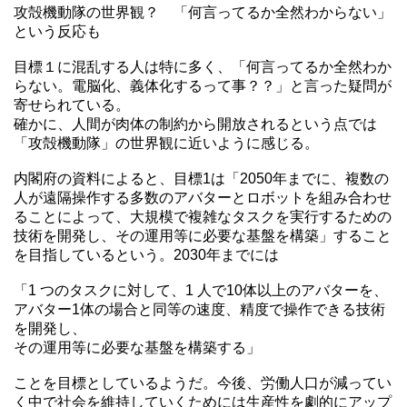
攻殻機動隊の世界観？ 「何言ってるか全然わからない」
という反応も
目標１に混乱する人は特に多く、「何言ってるか全然わか
らない。電脳化、義体化するって事？？」と言った疑問が
寄せられている。
確かに、人間が肉体の制約から開放されるという点では
「攻殻機動隊」の世界観に近いように感じる。
内閣府の資料によると、目標1は「2050年までに、複数の
人が遠隔操作する多数のアバターとロボットを組み合わせ
ることによって、大規模で複雑なタスクを実行するための
技術を開発し、その運用等に必要な基盤を構築」すること
を目指しているという。2030年までには
「1 つのタスクに対して、1 人で10体以上のアバターを、
アバター1体の場合と同等の速度、精度で操作できる技術
を開発し、
その運用等に必要な基盤を構築する」
ことを目標としているようだ。今後、労働人口が減ってい
く中で社会を維持していくためには生産性を劇的にアップ