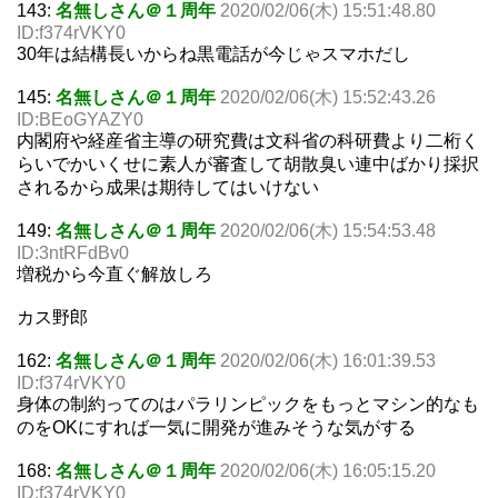
143:
名無しさん＠１周年
2020/02/06(木) 15:51:48.80
ID:f374rVKY0
30年は結構長いからね黒電話が今じゃスマホだし
145:
名無しさん＠１周年
2020/02/06(木) 15:52:43.26
ID:BEoGYAZY0
内閣府や経産省主導の研究費は文科省の科研費より二桁く
らいでかいくせに素人が審査して胡散臭い連中ばかり採択
されるから成果は期待してはいけない
149:
名無しさん＠１周年
2020/02/06(木) 15:54:53.48
ID:3ntRFdBv0
増税から今直ぐ解放しろ
カス野郎
162:
名無しさん＠１周年
2020/02/06(木) 16:01:39.53
ID:f374rVKY0
身体の制約ってのはパラリンピックをもっとマシン的なも
のをOKにすれば一気に開発が進みそうな気がする
168:
名無しさん＠１周年
2020/02/06(木) 16:05:15.20
ID:f374rVKY0