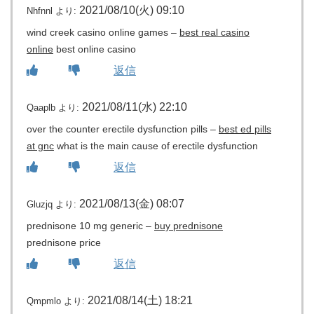
2021/08/10(火) 09:10
Nhfnnl
より:
wind creek casino online games –
best real casino
online
best online casino
返信
2021/08/11(水) 22:10
Qaaplb
より:
over the counter erectile dysfunction pills –
best ed pills
at gnc
what is the main cause of erectile dysfunction
返信
2021/08/13(金) 08:07
Gluzjq
より:
prednisone 10 mg generic –
buy prednisone
prednisone price
返信
2021/08/14(土) 18:21
Qmpmlo
より: