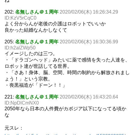
ね
202:
名無しさん＠１周年
2020/02/06(木) 16:26:34.29
ID:KzV5rCqC0
よく分からんが老後の介護はロボットでいいか
良かった結婚なんかしなくて
205:
名無しさん＠１周年
2020/02/06(木) 16:30:36.99
ID:h2alZWp50
イメージしたのは三つ。
・「ドラゴンヘッド」みたいに薬で感情を失った人達を、
ロボット達が世話してる世界。
・「さあ！身体、脳、空間、時間の制約から解放されまし
ょう！」という宗教。
・喪黒福造が「ドーン！！」
221:
名無しさん＠１周年
2020/02/06(木) 16:43:20.64
ID:NpDlCmNX0
2050年なら日本の人件費がカボジア以下になってる頃か
な
元スレ：