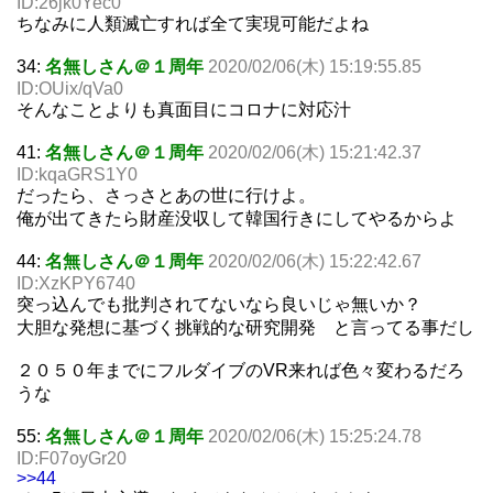
ID:26jk0Yec0
ちなみに人類滅亡すれば全て実現可能だよね
34:
名無しさん＠１周年
2020/02/06(木) 15:19:55.85
ID:OUix/qVa0
そんなことよりも真面目にコロナに対応汁
41:
名無しさん＠１周年
2020/02/06(木) 15:21:42.37
ID:kqaGRS1Y0
だったら、さっさとあの世に行けよ。
俺が出てきたら財産没収して韓国行きにしてやるからよ
44:
名無しさん＠１周年
2020/02/06(木) 15:22:42.67
ID:XzKPY6740
突っ込んでも批判されてないなら良いじゃ無いか？
大胆な発想に基づく挑戦的な研究開発 と言ってる事だし
２０５０年までにフルダイブのVR来れば色々変わるだろ
うな
55:
名無しさん＠１周年
2020/02/06(木) 15:25:24.78
ID:F07oyGr20
>>44