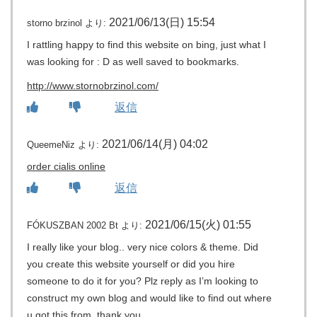
2021/06/13(日) 15:54
storno brzinol
より:
I rattling happy to find this website on bing, just what I
was looking for : D as well saved to bookmarks.
http://www.stornobrzinol.com/
返信
2021/06/14(月) 04:02
QueemeNiz
より:
order cialis online
返信
2021/06/15(火) 01:55
FÓKUSZBAN 2002 Bt
より:
I really like your blog.. very nice colors & theme. Did
you create this website yourself or did you hire
someone to do it for you? Plz reply as I’m looking to
construct my own blog and would like to find out where
u got this from. thank you