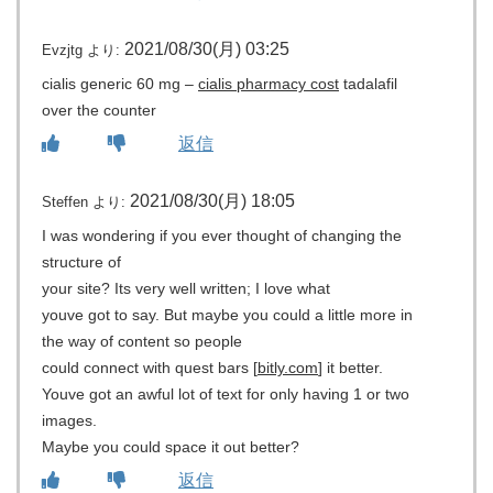
2021/08/30(月) 03:25
Evzjtg
より:
cialis generic 60 mg –
cialis pharmacy cost
tadalafil
over the counter
返信
2021/08/30(月) 18:05
Steffen
より:
I was wondering if you ever thought of changing the
structure of
your site? Its very well written; I love what
youve got to say. But maybe you could a little more in
the way of content so people
could connect with quest bars [
bitly.com
] it better.
Youve got an awful lot of text for only having 1 or two
images.
Maybe you could space it out better?
返信