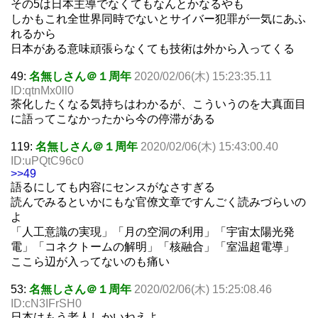
その5は日本主導でなくてもなんとかなるやも
しかもこれ全世界同時でないとサイバー犯罪が一気にあふ
れるから
日本がある意味頑張らなくても技術は外から入ってくる
49:
名無しさん＠１周年
2020/02/06(木) 15:23:35.11
ID:qtnMx0ll0
茶化したくなる気持ちはわかるが、こういうのを大真面目
に語ってこなかったから今の停滞がある
119:
名無しさん＠１周年
2020/02/06(木) 15:43:00.40
ID:uPQtC96c0
>>49
語るにしても内容にセンスがなさすぎる
読んでみるといかにもな官僚文章ですんごく読みづらいの
よ
「人工意識の実現」「月の空洞の利用」「宇宙太陽光発
電」「コネクトームの解明」「核融合」「室温超電導」
ここら辺が入ってないのも痛い
53:
名無しさん＠１周年
2020/02/06(木) 15:25:08.46
ID:cN3IFrSH0
日本はもう老人しかいねえよ