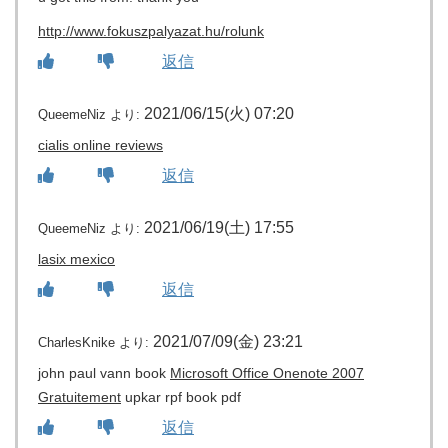
http://www.fokuszpalyazat.hu/rolunk
返信
2021/06/15(火) 07:20
QueemeNiz
より:
cialis online reviews
返信
2021/06/19(土) 17:55
QueemeNiz
より:
lasix mexico
返信
2021/07/09(金) 23:21
CharlesKnike
より:
john paul vann book
Microsoft Office Onenote 2007
Gratuitement
upkar rpf book pdf
返信