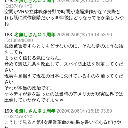
179:
名無しさん＠１周年
2020/02/06(木) 16:13:15.30
ID:f374rVKY0
空間がVRや立体映像分野で時間が遠隔操作かな？実際ど
れも既に試作段階だから30年後はどうなってるか楽しみや
ね
183:
名無しさん＠１周年
2020/02/06(木) 16:14:53.50
ID:1u8ndrOh0
拉致被害者すらとりもどせないのに、そんな夢のような話
をしても
まったく信じる気にならん。
せめて憲法九条を改正して、スパイ防止法を制定してくだ
さい。
現実を見据えて現在の日本に欠けているものを補ってくだ
さい。
それが本当の政治です。
ケネディが夢を語ったのは当時のアメリカが現実世界では
圧倒していたからですよｗｗ
190:
名無しさん＠１周年
2020/02/06(木) 16:18:03.89
ID:f374rVKY0
こうして見ると第4次産業革命の結果を書いてあるだけや