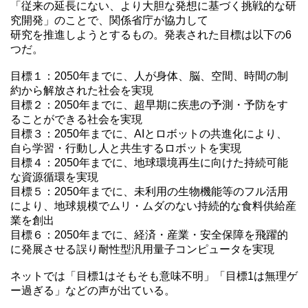
「従来の延長にない、より大胆な発想に基づく挑戦的な研
究開発」のことで、関係省庁が協力して
研究を推進しようとするもの。発表された目標は以下の6
つだ。
目標１：2050年までに、人が身体、脳、空間、時間の制
約から解放された社会を実現
目標２：2050年までに、超早期に疾患の予測・予防をす
ることができる社会を実現
目標３：2050年までに、AIとロボットの共進化により、
自ら学習・行動し人と共生するロボットを実現
目標４：2050年までに、地球環境再生に向けた持続可能
な資源循環を実現
目標５：2050年までに、未利用の生物機能等のフル活用
により、地球規模でムリ・ムダのない持続的な食料供給産
業を創出
目標６：2050年までに、経済・産業・安全保障を飛躍的
に発展させる誤り耐性型汎用量子コンピュータを実現
ネットでは「目標1はそもそも意味不明」「目標1は無理ゲ
ー過ぎる」などの声が出ている。