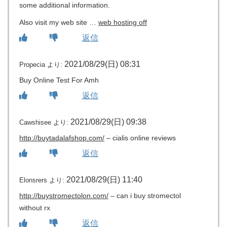
some additional information.
Also visit my web site …
web hosting off
返信
2021/08/29(日) 08:31
Propecia
より:
Buy Online Test For Amh
返信
2021/08/29(日) 09:38
Cawshisee
より:
http://buytadalafshop.com/
– cialis online reviews
返信
2021/08/29(日) 11:40
Elonsrers
より:
http://buystromectolon.com/
– can i buy stromectol
without rx
返信