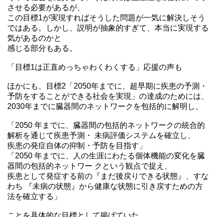
させる必要があるが、
この目標1が実現すればそうした問題が一気に解決しそう
ではある。しかし、説明が抽象的すぎて、本当に実現する
気があるのかと
感じる部分もある。
「目標1は正直めっちゃわくわくする」応援の声も
ほかにも、目標2「2050年までに、超早期に疾患の予測・
予防をすることができる社会を実現」の達成のためには、
2030年までに臓器間のネットワークを包括的に解明し、
「2050 年までに、臓器間の包括的ネットワークの統合的
解析を通じて疾患予測・ 未病評価システムを確立し、
疾患の発症自体の抑制・予防を目指す」
「2050 年までに、人の生涯にわたる個体機能の変化を臓
器間の包括的ネットワー クという観点で捉え、
疾患として発症する前の『まだ後戻りできる状態』、すな
わち 『未病の状態』から健康な状態に引き戻すための方
法を確立する」
ことを具体的な目標として掲げていた。