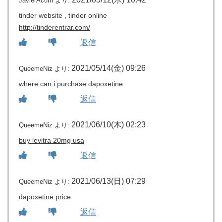
JavierAcuth
より:
tinder website , tinder online
http://tinderentrar.com/
返信
2021/05/14(金) 09:26
QueemeNiz
より:
where can i purchase dapoxetine
返信
2021/06/10(木) 02:23
QueemeNiz
より:
buy levitra 20mg usa
返信
2021/06/13(日) 07:29
QueemeNiz
より:
dapoxetine price
返信