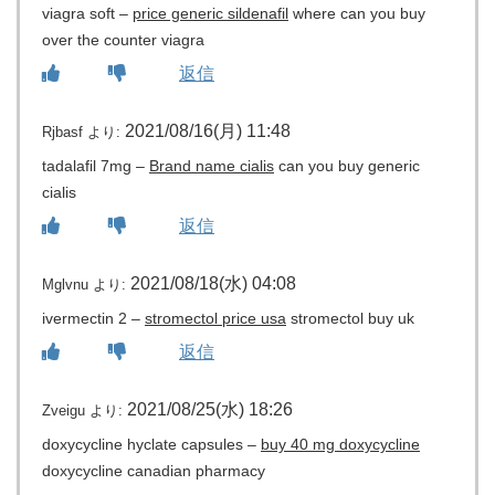
viagra soft –
price generic sildenafil
where can you buy
over the counter viagra
返信
2021/08/16(月) 11:48
Rjbasf
より:
tadalafil 7mg –
Brand name cialis
can you buy generic
cialis
返信
2021/08/18(水) 04:08
Mglvnu
より:
ivermectin 2 –
stromectol price usa
stromectol buy uk
返信
2021/08/25(水) 18:26
Zveigu
より:
doxycycline hyclate capsules –
buy 40 mg doxycycline
doxycycline canadian pharmacy