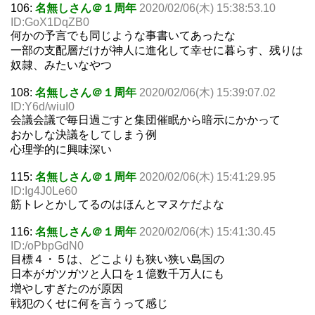
106:
名無しさん＠１周年
2020/02/06(木) 15:38:53.10
ID:GoX1DqZB0
何かの予言でも同じような事書いてあったな
一部の支配層だけが神人に進化して幸せに暮らす、残りは
奴隷、みたいなやつ
108:
名無しさん＠１周年
2020/02/06(木) 15:39:07.02
ID:Y6d/wiuI0
会議会議で毎日過ごすと集団催眠から暗示にかかって
おかしな決議をしてしまう例
心理学的に興味深い
115:
名無しさん＠１周年
2020/02/06(木) 15:41:29.95
ID:Ig4J0Le60
筋トレとかしてるのはほんとマヌケだよな
116:
名無しさん＠１周年
2020/02/06(木) 15:41:30.45
ID:/oPbpGdN0
目標４・５は、どこよりも狭い狭い島国の
日本がガツガツと人口を１億数千万人にも
増やしすぎたのが原因
戦犯のくせに何を言うって感じ