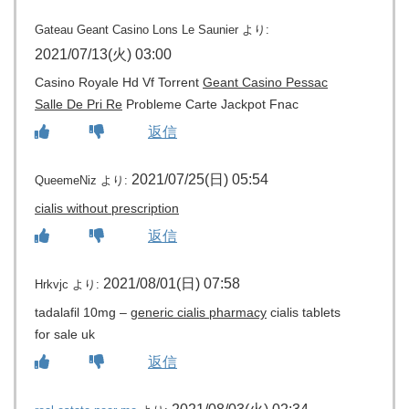
Gateau Geant Casino Lons Le Saunier
より:
2021/07/13(火) 03:00
Casino Royale Hd Vf Torrent
Geant Casino Pessac
Salle De Pri Re
Probleme Carte Jackpot Fnac
返信
2021/07/25(日) 05:54
QueemeNiz
より:
cialis without prescription
返信
2021/08/01(日) 07:58
Hrkvjc
より:
tadalafil 10mg –
generic cialis pharmacy
cialis tablets
for sale uk
返信