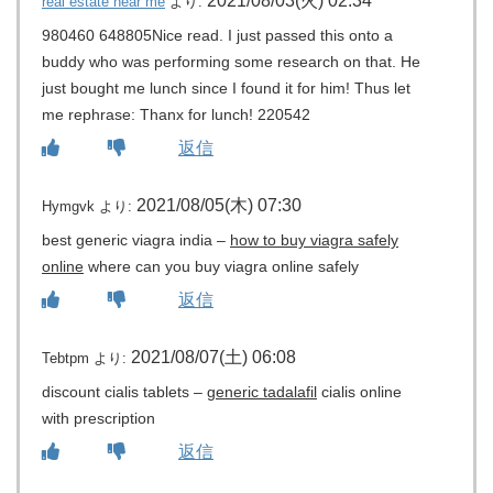
2021/08/03(火) 02:34
real estate near me
より:
980460 648805Nice read. I just passed this onto a
buddy who was performing some research on that. He
just bought me lunch since I found it for him! Thus let
me rephrase: Thanx for lunch! 220542
返信
2021/08/05(木) 07:30
Hymgvk
より:
best generic viagra india –
how to buy viagra safely
online
where can you buy viagra online safely
返信
2021/08/07(土) 06:08
Tebtpm
より:
discount cialis tablets –
generic tadalafil
cialis online
with prescription
返信