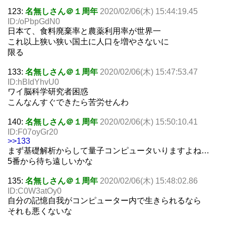
123:
名無しさん＠１周年
2020/02/06(木) 15:44:19.45
ID:/oPbpGdN0
日本て、食料廃棄率と農薬利用率が世界一
これ以上狭い狭い国土に人口を増やさないに
限る
133:
名無しさん＠１周年
2020/02/06(木) 15:47:53.47
ID:hBIdYhvU0
ワイ脳科学研究者困惑
こんなんすぐできたら苦労せんわ
140:
名無しさん＠１周年
2020/02/06(木) 15:50:10.41
ID:F07oyGr20
>>133
まず基礎解析からして量子コンピュータいりますよね…
5番から待ち遠しいかな
135:
名無しさん＠１周年
2020/02/06(木) 15:48:02.86
ID:C0W3atOy0
自分の記憶自我がコンピューター内で生きられるなら
それも悪くないな