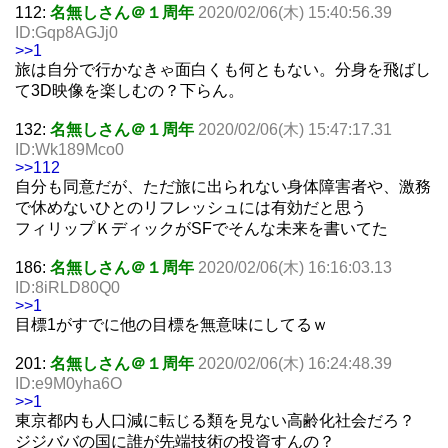
112:
名無しさん＠１周年
2020/02/06(木) 15:40:56.39
ID:Gqp8AGJj0
>>1
旅は自分で行かなきゃ面白くも何ともない。分身を飛ばし
て3D映像を楽しむの？下らん。
132:
名無しさん＠１周年
2020/02/06(木) 15:47:17.31
ID:Wk189Mco0
>>112
自分も同意だが、ただ旅に出られない身体障害者や、激務
で休めないひとのリフレッシュには有効だと思う
フィリップＫディックがSFでそんな未来を書いてた
186:
名無しさん＠１周年
2020/02/06(木) 16:16:03.13
ID:8iRLD80Q0
>>1
目標1がすでに他の目標を無意味にしてるｗ
201:
名無しさん＠１周年
2020/02/06(木) 16:24:48.39
ID:e9M0yha6O
>>1
東京都内も人口減に転じる類を見ない高齢化社会だろ？
ジジババの国に誰が先端技術の投資すんの？