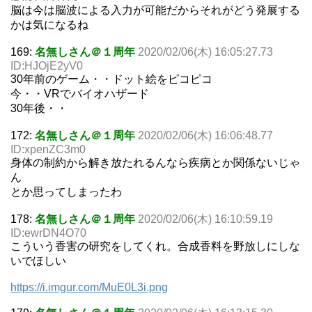
脳は今は脳波による入力が可能だからそれがどう発展する
かは気になるね
169:
名無しさん＠１周年
2020/02/06(木) 16:05:27.73
ID:HJOjE2yV0
30年前のゲーム・・ドット絵をピコピコ
今・・VRでバイオハザード
30年後・・
172:
名無しさん＠１周年
2020/02/06(木) 16:06:48.77
ID:xpenZC3m0
身体の制約から解き放たれるんなら疾病とか関係ないじゃ
ん
とか思ってしまったわ
178:
名無しさん＠１周年
2020/02/06(木) 16:10:59.19
ID:ewrDN4O70
こういう香害の研究をしてくれ。合成香料を野放しにしな
いでほしい
https://i.imgur.com/MuE0L3i.png