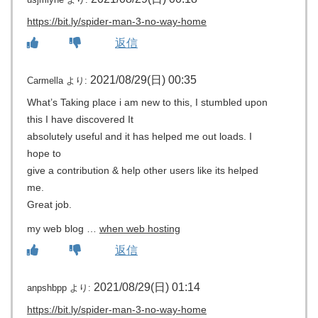
https://bit.ly/spider-man-3-no-way-home
返信
2021/08/29(日) 00:35
Carmella
より:
What’s Taking place i am new to this, I stumbled upon
this I have discovered It
absolutely useful and it has helped me out loads. I
hope to
give a contribution & help other users like its helped
me.
Great job.
my web blog …
when web hosting
返信
2021/08/29(日) 01:14
anpshbpp
より:
https://bit.ly/spider-man-3-no-way-home