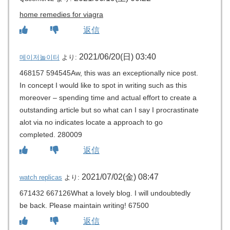
home remedies for viagra
返信
2021/06/20(日) 03:40
메이저놀이터
より:
468157 594545Aw, this was an exceptionally nice post.
In concept I would like to spot in writing such as this
moreover – spending time and actual effort to create a
outstanding article but so what can I say I procrastinate
alot via no indicates locate a approach to go
completed. 280009
返信
2021/07/02(金) 08:47
watch replicas
より:
671432 667126What a lovely blog. I will undoubtedly
be back. Please maintain writing! 67500
返信