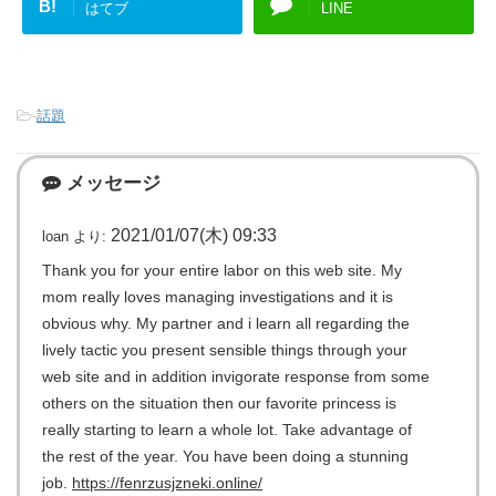
B!
はてブ
LINE
-
話題
メッセージ
2021/01/07(木) 09:33
loan
より:
Thank you for your entire labor on this web site. My
mom really loves managing investigations and it is
obvious why. My partner and i learn all regarding the
lively tactic you present sensible things through your
web site and in addition invigorate response from some
others on the situation then our favorite princess is
really starting to learn a whole lot. Take advantage of
the rest of the year. You have been doing a stunning
job.
https://fenrzusjzneki.online/