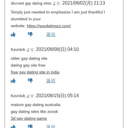
2021/08/02(月) 21:13
discreet gay dating sites
より:
Simply just needed to emphasize I am just thankful I
stumbled in your
website.
https://gaydatingzz.com/
返信
2021/08/08(日) 04:10
Kevinkib
より:
older gay dating site
dating gay site free
free gay dating site in india
返信
2021/08/15(日) 05:14
Kevinkib
より:
mature gay dating australia
gay dating sites like zoosk
3d gay dating game
返信