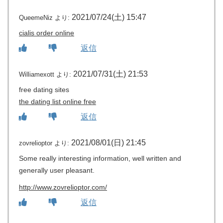
2021/07/24(土) 15:47
QueemeNiz
より:
cialis order online
返信
2021/07/31(土) 21:53
Williamexott
より:
free dating sites
the dating list online free
返信
2021/08/01(日) 21:45
zovrelioptor
より:
Some really interesting information, well written and
generally user pleasant.
http://www.zovrelioptor.com/
返信