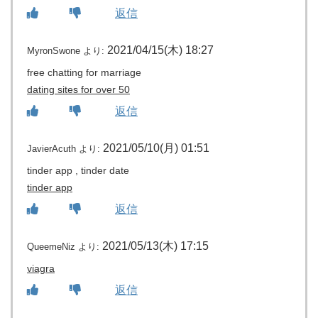
返信
2021/04/15(木) 18:27
MyronSwone
より:
free chatting for marriage
dating sites for over 50
返信
2021/05/10(月) 01:51
JavierAcuth
より:
tinder app , tinder date
tinder app
返信
2021/05/13(木) 17:15
QueemeNiz
より:
viagra
返信