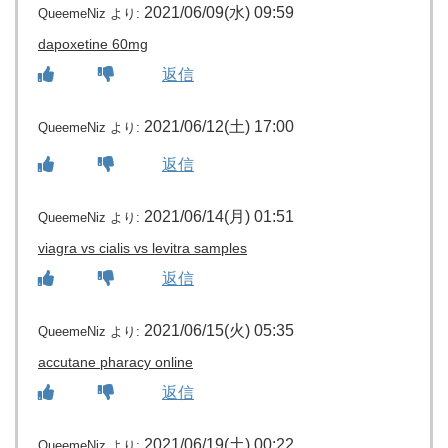
2021/06/09(水) 09:59
QueemeNiz
より:
dapoxetine 60mg
返信
2021/06/12(土) 17:00
QueemeNiz
より:
返信
2021/06/14(月) 01:51
QueemeNiz
より:
viagra vs cialis vs levitra samples
返信
2021/06/15(火) 05:35
QueemeNiz
より:
accutane pharacy online
返信
2021/06/19(土) 00:22
QueemeNiz
より: