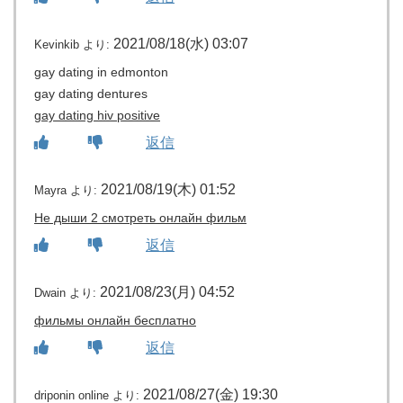
2021/08/18(水) 03:07
Kevinkib
より:
gay dating in edmonton
gay dating dentures
gay dating hiv positive
返信
2021/08/19(木) 01:52
Mayra
より:
Не дыши 2 смотреть онлайн фильм
返信
2021/08/23(月) 04:52
Dwain
より:
фильмы онлайн бесплатно
返信
2021/08/27(金) 19:30
driponin online
より: