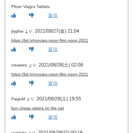
Pfizer Viagra Tablets
返信
2021/08/27(金) 21:04
jlqqthei
より:
https://bit.ly/movies-ogon-film-ogon-2021
返信
2021/08/28(土) 02:08
rutuwwns
より:
https://bit.ly/movies-ogon-film-ogon-2021
返信
2021/08/28(土) 19:55
PaigioM
より:
buy cheap viagra on the net
返信
2021/08/29(日) 00:18
usjmlyhe
より: