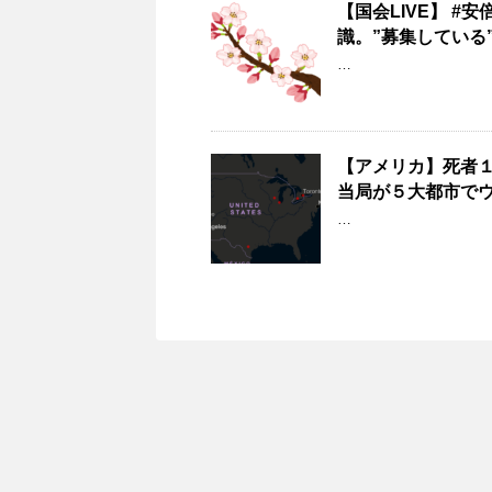
【国会LIVE】 #
識。”募集している
…
【アメリカ】死者
当局が５大都市で
…