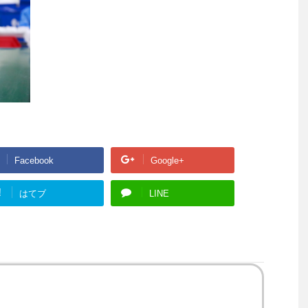
Facebook
Google+
!
はてブ
LINE