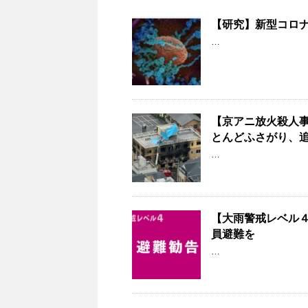
【研究】新型コロ
…
【京アニ放火殺人
とんどふさがり、
…
【大雨警戒レベル４
員避難を
…