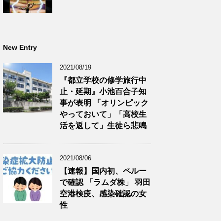
New Entry
2021/08/19
『都立学校の修学旅行中
止・延期』小池百合子知
事が表明 「オリンピック
やっておいて」「高校生
活を返して」生徒ら悲鳴
2021/08/06
【速報】国内初、ペルー
で確認 「ラムダ株」 羽田
空港検疫、感染確認の女
性