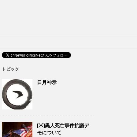
トピック
日月神示
[米]黒人死亡事件抗議デ
モについて