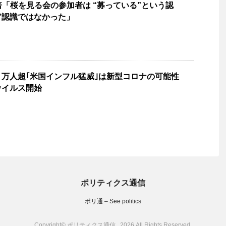
安倍「桜を見る会の参加者は “募っている”という認
”認識ではなかった」
１万人超｢米国インフル猛威｣は新型コロナの可能性
ウイルス開始
ポリティクス通信
ポリ通 – See politics
Copyright© ポリティクス通信 , 2026 All Rights Reserved.