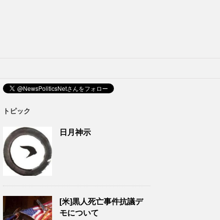
トピック
日月神示
[米]黒人死亡事件抗議デ
モについて