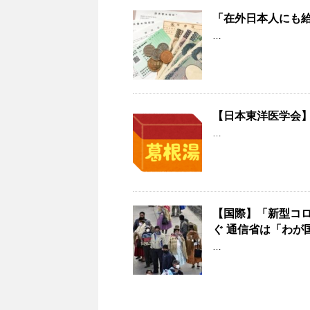
「在外日本人にも給
…
【日本東洋医学会
…
【国際】「新型コ
ぐ 通信省は「わが
…