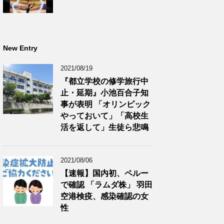
New Entry
2021/08/19
『都立学校の修学旅行中
止・延期』小池百合子知
事が表明 「オリンピック
やっておいて」「高校生
活を返して」生徒ら悲鳴
2021/08/06
【速報】国内初、ペルー
で確認 「ラムダ株」 羽田
空港検疫、感染確認の女
性