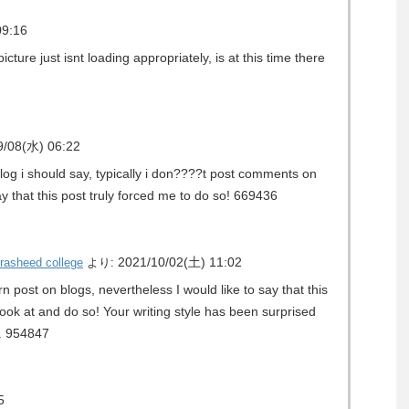
09:16
re just isnt loading appropriately, is at this time there
9/08(水) 06:22
log i should say, typically i don????t post comments on
y that this post truly forced me to do so! 669436
2021/10/02(土) 11:02
lrasheed college
より:
 post on blogs, nevertheless I would like to say that this
ook at and do so! Your writing style has been surprised
t. 954847
5