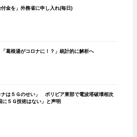
付金を」外務省に申し入れ(毎日)
】「葛根湯がコロナに！？」統計的に解析へ
ロナは５Ｇのせい」 ボリビア東部で電波塔破壊相次
国に５Ｇ技術はない」と声明