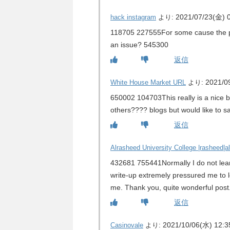
2021/07/23(金) 
hack instagram
より:
118705 227555For some cause the pictu
an issue? 545300
返信
2021/0
White House Market URL
より:
650002 104703This really is a nice b
others???? blogs but would like to sa
返信
Alrasheed University College |rasheed|a
432681 755441Normally I do not learn
write-up extremely pressured me to l
me. Thank you, quite wonderful pos
返信
2021/10/06(水) 12:3
Casinovale
より: