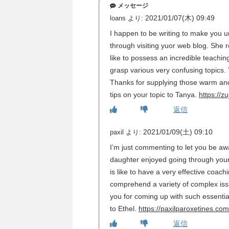
メッセージ
2021/01/07(木) 09:49
loans
より:
I happen to be writing to make you 
through visiting yuor web blog. She re
like to possess an incredible teachi
grasp various very confusing topics.
Thanks for supplying those warm and 
tips on your topic to Tanya.
https://z
返信
2021/01/09(土) 09:10
paxil
より:
I’m just commenting to let you be aw
daughter enjoyed going through your 
is like to have a very effective coac
comprehend a variety of complex issu
you for coming up with such essentia
to Ethel.
https://paxilparoxetines.com
返信