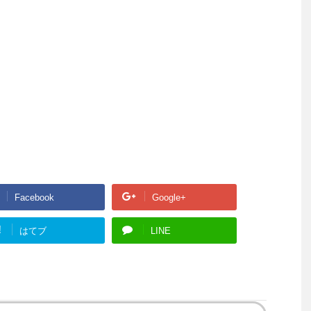
Facebook
Google+
!
はてブ
LINE