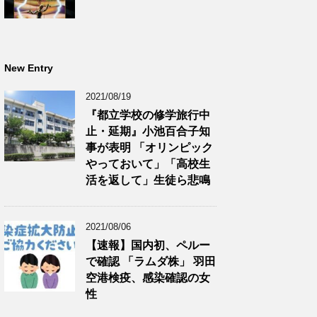
New Entry
2021/08/19
『都立学校の修学旅行中
止・延期』小池百合子知
事が表明 「オリンピック
やっておいて」「高校生
活を返して」生徒ら悲鳴
2021/08/06
【速報】国内初、ペルー
で確認 「ラムダ株」 羽田
空港検疫、感染確認の女
性