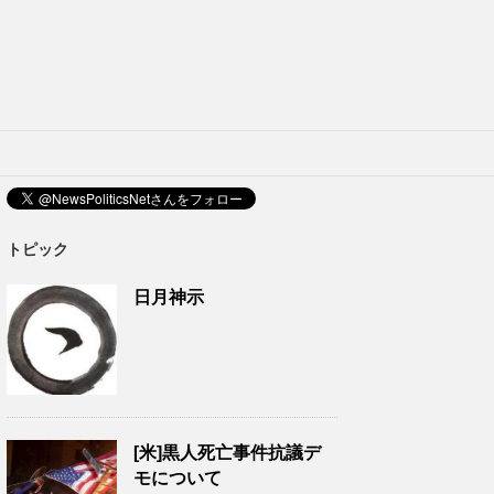
トピック
日月神示
[米]黒人死亡事件抗議デ
モについて