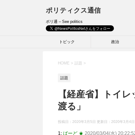
ポリティクス通信
ポリ通 – See politics
トピック
政治
HOME
>
話題
>
話題
【経産省】トイレ
渡る」
投稿日：2020年3月5日 更新日：
2020年3月4日
1:
ばーど ★
2020/03/04(水) 20:22:5