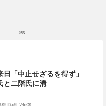
話題
来日「中止せざるを得ず」
氏と二階氏に溝
6.95 ID:o5htV4nG9