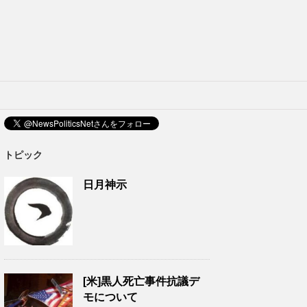
トピック
日月神示
[米]黒人死亡事件抗議デ
モについて