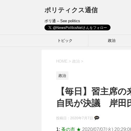
ポリティクス通信
ポリ通 – See politics
トピック
政治
HOME
>
政治
>
政治
【毎日】習主席の
自民が決議 岸田
投稿日：
2020年7月7日
1:
蚤の市 ★
2020/07/07(火) 20:29:0