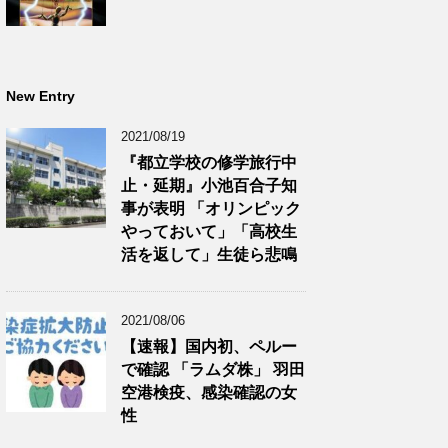
New Entry
2021/08/19
『都立学校の修学旅行中
止・延期』小池百合子知
事が表明 「オリンピック
やっておいて」「高校生
活を返して」生徒ら悲鳴
2021/08/06
【速報】国内初、ペルー
で確認 「ラムダ株」 羽田
空港検疫、感染確認の女
性