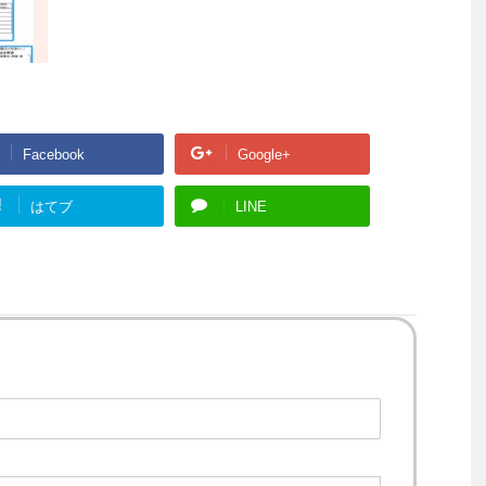
Facebook
Google+
!
はてブ
LINE