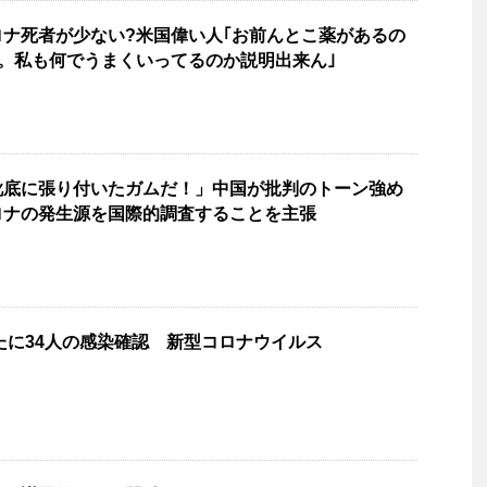
ナ死者が少ない?米国偉い人｢お前んとこ薬があるの
い。私も何でうまくいってるのか説明出来ん｣
靴底に張り付いたガムだ！」中国が批判のトーン強め
ロナの発生源を国際的調査することを主張
たに34人の感染確認 新型コロナウイルス