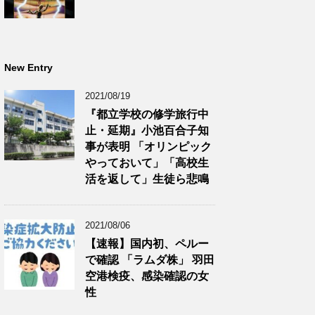
New Entry
2021/08/19
『都立学校の修学旅行中
止・延期』小池百合子知
事が表明 「オリンピック
やっておいて」「高校生
活を返して」生徒ら悲鳴
2021/08/06
【速報】国内初、ペルー
で確認 「ラムダ株」 羽田
空港検疫、感染確認の女
性