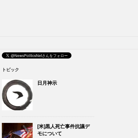
トピック
日月神示
[米]黒人死亡事件抗議デ
モについて