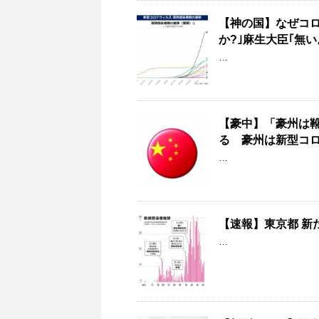
【神の国】なぜコロ
か?｣麻生大臣｢無
…
【豪中】「豪州は
る 豪州は新型コ
…
【速報】東京都 新
…