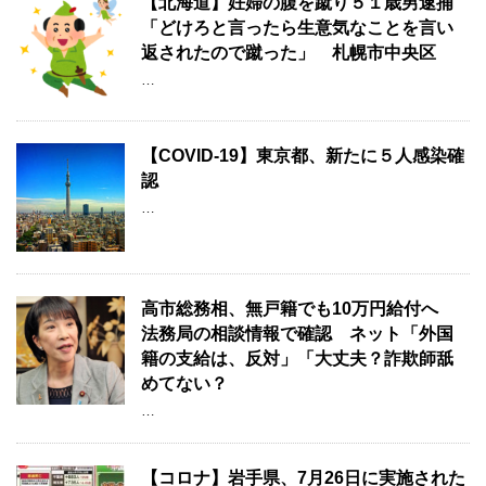
【北海道】妊婦の腹を蹴り５１歳男逮捕
「どけろと言ったら生意気なことを言い
返されたので蹴った」 札幌市中央区
…
【COVID-19】東京都、新たに５人感染確
認
…
高市総務相、無戸籍でも10万円給付へ
法務局の相談情報で確認 ネット「外国
籍の支給は、反対」「大丈夫？詐欺師舐
めてない？
…
【コロナ】岩手県、7月26日に実施された