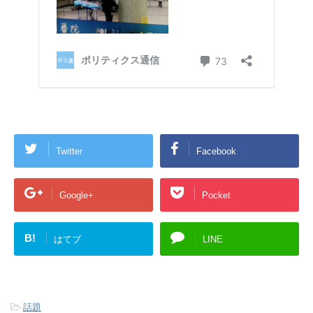
Twitter
Facebook
Google+
Pocket
B!
はてブ
LINE
-
話題