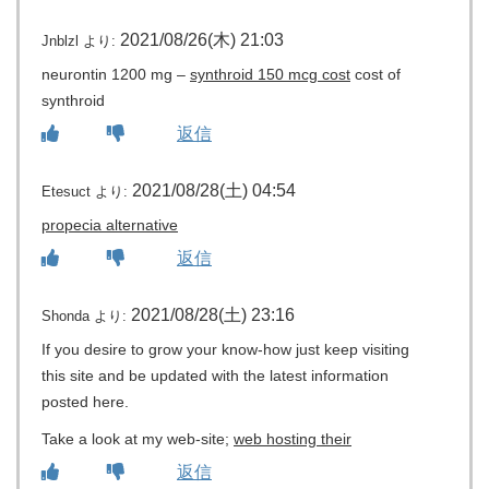
2021/08/26(木) 21:03
Jnblzl
より:
neurontin 1200 mg –
synthroid 150 mcg cost
cost of
synthroid
返信
2021/08/28(土) 04:54
Etesuct
より:
propecia alternative
返信
2021/08/28(土) 23:16
Shonda
より:
If you desire to grow your know-how just keep visiting
this site and be updated with the latest information
posted here.
Take a look at my web-site;
web hosting their
返信