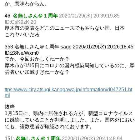
か、意味わからん。
46:
名無しさん＠１周年
2020/01/29(水) 20:39:19.85
ID:CsK9zKl20
厚木市の発表をどこのニュースでもやらない国、日本
これヤバいだろ
353 名無しさん＠１周年 sage 2020/01/29(水) 20:26:18.45
ID:Z8Ne/Wxm0
てか、今回おかしくねーか？
厚木市が1/15日にコロナの国内感染周知しているのに、厚
労省いい加減すぎねーかな？
ttps://www.city.atsugi.kanagawa.jp/information/d047251.ht
ml
抜粋
1月15日に、県内に居住される方が、新型コロナウイルス
に感染していることが判明しました。また、国内外におい
ても、複数患者が確認されております。
151:
名無しさん＠１周年
2020/01/29(水) 20:41:48.94