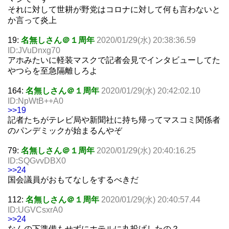
それに対して世耕が野党はコロナに対して何も言わないと
か言って炎上
19:
名無しさん＠１周年
2020/01/29(水) 20:38:36.59
ID:JVuDnxg70
アホみたいに軽装マスクで記者会見でインタビューしてた
やつらを至急隔離しろよ
164:
名無しさん＠１周年
2020/01/29(水) 20:42:02.10
ID:NpWtB++A0
>>19
記者たちがテレビ局や新聞社に持ち帰ってマスコミ関係者
のパンデミックが始まるんやぞ
79:
名無しさん＠１周年
2020/01/29(水) 20:40:16.25
ID:SQGvvDBX0
>>24
国会議員がおもてなしをするべきだ
112:
名無しさん＠１周年
2020/01/29(水) 20:40:57.44
ID:UGVCsxrA0
>>24
なんの下準備もせずにホテルに丸投げしたの？