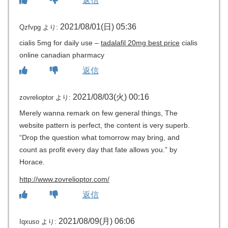
返信
2021/08/01(日) 05:36
Qzfvpg
より:
cialis 5mg for daily use –
tadalafil 20mg best price
cialis
online canadian pharmacy
返信
2021/08/03(火) 00:16
zovrelioptor
より:
Merely wanna remark on few general things, The
website pattern is perfect, the content is very superb.
“Drop the question what tomorrow may bring, and
count as profit every day that fate allows you.” by
Horace.
http://www.zovrelioptor.com/
返信
2021/08/09(月) 06:06
Iqxuso
より: