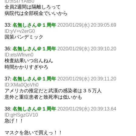
ID:hSI7YAtB0
全員2週間は隔離しろって
病院代は全部税金でいいから
33:
名無しさん＠１周年
2020/01/29(水) 20:39:05.69
ID:yV+v2erG0
国策パンデミック
36:
名無しさん＠１周年
2020/01/29(水) 20:39:10.20
ID:etsWfnvn0
検査結果いつ出んねん
時間かかりすぎやろ
37:
名無しさん＠１周年
2020/01/29(水) 20:39:11.20
ID:XMa0QoVh0
アメリカの推定だと武漢の感染者は３５万人
意外と重症患者と致死率は低いかも
38:
名無しさん＠１周年
2020/01/29(水) 20:39:13.64
ID:gHSgzGV10
急げ！！
マスクを急いで買えっ！！