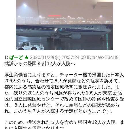
1:
ばーど ★
2020/01/29(水) 20:37:24.09 ID:a4WxB3cH9
武漢からの帰国者 計12人が入院へ
厚生労働省によりますと、チャーター機で帰国した日本人
206人のうち、合わせて５人が発熱などの症状を訴えて、
都内にある感染症の指定医療機関に搬送されました。ま
た、残りの201人のうち同意が得られた199人が東京 新宿
区の国立国際医療センターで改めて医師の診察や検査を受
け、８人に発熱やせき、それに頭痛などの症状が認めら
れ、このうち７人が入院する予定だということです。
このため、搬送された５人を含めて帰国者12人が入院、ま
たは入院する予定となります。