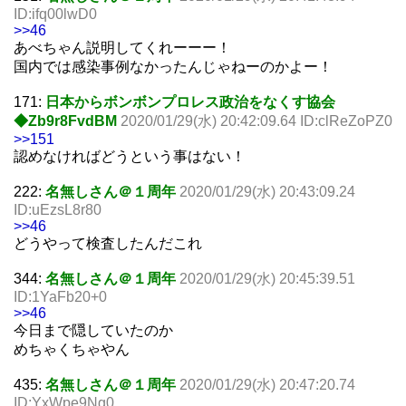
ID:ifq00lwD0
>>46
あべちゃん説明してくれーーー！
国内では感染事例なかったんじゃねーのかよー！
171:
日本からボンボンプロレス政治をなくす協会
◆Zb9r8FvdBM
2020/01/29(水) 20:42:09.64 ID:clReZoPZ0
>>151
認めなければどうという事はない！
222:
名無しさん＠１周年
2020/01/29(水) 20:43:09.24
ID:uEzsL8r80
>>46
どうやって検査したんだこれ
344:
名無しさん＠１周年
2020/01/29(水) 20:45:39.51
ID:1YaFb20+0
>>46
今日まで隠していたのか
めちゃくちゃやん
435:
名無しさん＠１周年
2020/01/29(水) 20:47:20.74
ID:YxWpe9Ng0