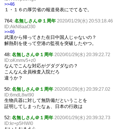
>>46
１・１６の厚労省の報道発表にでてるで。
764:
名無しさん＠１周年
2020/01/29(水) 20:53:18.46
ID:AkN8aaO30
>>46
武漢から帰ってきた在日中国人じゃないの？
解熱剤を使って空港の監視を突破したやつ。
48:
名無しさん＠１周年
2020/01/29(水) 20:39:22.72
ID:oKmmv5+z0
なんでこんな対応がグダグダなの？
こんなん全員検査入院だろ
違うか？
50:
名無しさん＠１周年
2020/01/29(水) 20:39:27.02
ID:6mdL8wl90
生物兵器に対して無防備だということを
証明してしまったなぁ、日本の行政は
52:
名無しさん＠１周年
2020/01/29(水) 20:39:32.73
ID:kr+p5HWI0
おい！おまえら