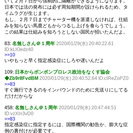
いて２月７日から強制的に隔離ができるようになります。
日本では法の発布には必ず周知期間が設けられるため、タ
イムラグが生じます。
もし、２月７日までチャーター機を派遣しなければ、仕組
みを知らない馬鹿どもからつるし上げを食らうでしょう。
この結果は仕組みを知ろうとしない国民が招いたんだよ。
83:
名無しさん＠１周年
2020/01/29(水) 20:40:22.61
ID:kLlOedz40
>>10
いやもっと早く指定感染症にしろや遅いんだよ
109:
日本からボンボンプロレス政治をなくす協会
◆Zb9r8FvdBM
2020/01/29(水) 20:40:52.64 ID:clReZoPZ0
>>83
すぐ施行できるのをインバウンドのために先送りにしてる
だけだからな
458:
名無しさん＠１周年
2020/01/29(水) 20:47:44.51
ID:vzXln3vD0
>>83
指定感染症に指定するには、国際機関の勧告か、膨大な症
例の裏付けが必要です。