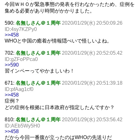
今回ＷＨＯが緊急事態の発表を行わなかったため、症例を
集める必要があり時間がかかりました。
590:
名無しさん＠１周年
2020/01/29(水) 20:50:09.26
ID:4sy7KZPy0
>>458
WHOと中国の癒着が情報隠ぺいで怪しいよね。
702:
名無しさん＠１周年
2020/01/29(水) 20:52:05.42
ID:gZFoPPca0
>>590
習インペーってやかましいわ！
671:
名無しさん＠１周年
2020/01/29(水) 20:51:39.18
ID:pfAag1cf0
>>458
症例？
どの症例を根拠に日本政府が指定したんですか？
810:
名無しさん＠１周年
2020/01/29(水) 20:53:56.42
ID:AEb5Wy5H0
>>458
だから今回一番腹が立ったのはWHOの先送りだ