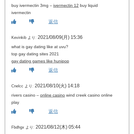
buy ivermectin 3mg –
ivermectin 12
buy liquid
ivermectin
返信
2021/08/09(月) 15:36
Kevinkib
より:
what is gay dating like at uvu?
top gay dating sites 2021
gay dating games like hunipop
返信
2021/08/10(火) 14:18
Cnelcc
より:
rivers casino –
online casino
wind creek casino online
play
返信
2021/08/12(木) 05:44
Fbdhgx
より: