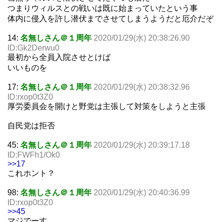
つまりウィルスとの戦いは既に始まっていたという事
体内に侵入を許し潜伏までさせてしまうようだと厄介だぞ
14:
名無しさん＠１周年
2020/01/29(水) 20:38:26.90
ID:Gk2Derwu0
最初から全員入院させとけば
いいものを
17:
名無しさん＠１周年
2020/01/29(水) 20:38:32.96
ID:rxop0t3Z0
厚労委員会を開けと野党は主張して対策をしようと主張
自民党は拒否
45:
名無しさん＠１周年
2020/01/29(水) 20:39:17.18
ID:FWFh1/Ok0
>>17
これホント？
98:
名無しさん＠１周年
2020/01/29(水) 20:40:36.99
ID:rxop0t3Z0
>>45
マジでーす