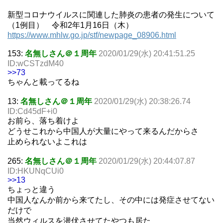
新型コロナウイルスに関連した肺炎の患者の発生について
（1例目） 令和2年1月16日（木）
https://www.mhlw.go.jp/stf/newpage_08906.html
153:
名無しさん＠１周年
2020/01/29(水) 20:41:51.25
ID:wCSTzdM40
>>73
ちゃんと載ってるね
13:
名無しさん＠１周年
2020/01/29(水) 20:38:26.74
ID:Cd45dF+i0
お前ら、落ち着けよ
どうせこれから中国人が大量にやって来るんだからさ
止められないよこれは
265:
名無しさん＠１周年
2020/01/29(水) 20:44:07.87
ID:HKUNqCUi0
>>13
ちょっと違う
中国人なんか前から来てたし、その中には発症させてない
だけで
当然ウィルスを潜伏させてたやつも居た