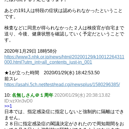
あとの191人は特段の症状は認められなかったということ
です。
検査などに同意が得られなかった２人は検疫官が自宅まで
送り、今後、健康状態を確認していく予定だということで
す。
2020年1月29日 18時58分
https://www3.nhk.or.jp/news/html/20200129/k10012264311
000.html?utm_int=all_contents_just-in_001
★1が立った時間 2020/01/29(水) 18:42:53.50
前スレ
https://asahi.5ch.net/test/read.cgi/newsplus/1580296385/
10:
名無しさん＠１周年
2020/01/29(水) 20:38:13.82
ID:vzXln3vD0
>>1
日本では、指定感染症に指定しないと強制的に隔離はでき
ません。
２８日に指定感染症の閣議決定がされたので周知期間をお