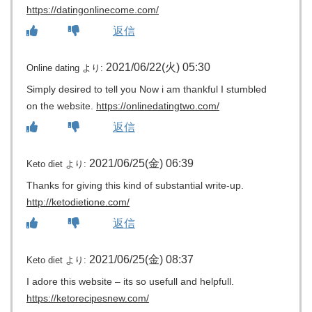
https://datingonlinecome.com/
返信
2021/06/22(火) 05:30
Online dating
より:
Simply desired to tell you Now i am thankful I stumbled
on the website.
https://onlinedatingtwo.com/
返信
2021/06/25(金) 06:39
Keto diet
より:
Thanks for giving this kind of substantial write-up.
http://ketodietione.com/
返信
2021/06/25(金) 08:37
Keto diet
より:
I adore this website – its so usefull and helpfull.
https://ketorecipesnew.com/