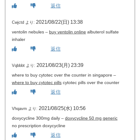
返信
2021/08/22(日) 13:38
Cwjctd
より:
ventolin nebules –
buy ventolin online
albuterol sulfate
inhaler
返信
2021/08/23(月) 23:39
Vqbbbt
より:
where to buy cytotec over the counter in singapore –
where to buy cytotec pills
cytotec pills over the counter
返信
2021/08/25(水) 10:56
Vhqavm
より:
doxycycline 300mg daily –
doxycycline 50 mg generic
no prescription doxycycline
返信