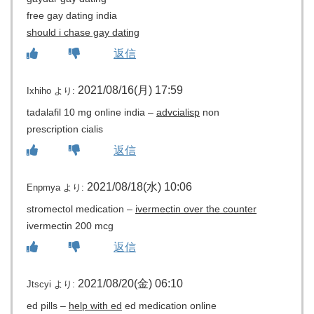
free gay dating india
should i chase gay dating
返信
2021/08/16(月) 17:59
Ixhiho
より:
tadalafil 10 mg online india –
advcialisp
non
prescription cialis
返信
2021/08/18(水) 10:06
Enpmya
より:
stromectol medication –
ivermectin over the counter
ivermectin 200 mcg
返信
2021/08/20(金) 06:10
Jtscyi
より:
ed pills –
help with ed
ed medication online