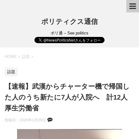
ポリティクス通信
ポリ通 – See politics
HOME
>
話題
>
話題
【速報】武漢からチャーター機で帰国し
た人のうち新たに7人が入院へ 計12人
厚生労働省
投稿日：
2020年1月29日