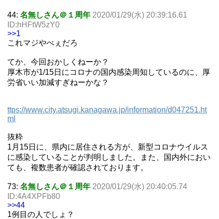
44:
名無しさん＠１周年
2020/01/29(水) 20:39:16.61
ID:hHFtW5zY0
>>1
これマジやべぇだろ
てか、今回おかしくねーか？
厚木市が1/15日にコロナの国内感染周知しているのに、厚
労省いい加減すぎねーかな？
ttps://www.city.atsugi.kanagawa.jp/information/d047251.ht
ml
抜粋
1月15日に、県内に居住される方が、新型コロナウイルス
に感染していることが判明しました。また、国内外におい
ても、複数患者が確認されております。
73:
名無しさん＠１周年
2020/01/29(水) 20:40:05.74
ID:4A4XPFb80
>>44
1例目の人でしょ？