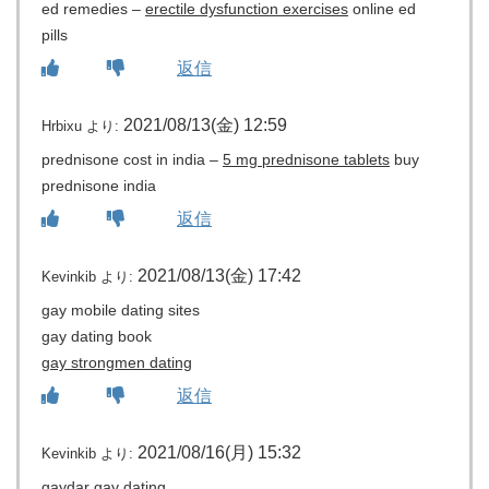
ed remedies –
erectile dysfunction exercises
online ed
pills
返信
2021/08/13(金) 12:59
Hrbixu
より:
prednisone cost in india –
5 mg prednisone tablets
buy
prednisone india
返信
2021/08/13(金) 17:42
Kevinkib
より:
gay mobile dating sites
gay dating book
gay strongmen dating
返信
2021/08/16(月) 15:32
Kevinkib
より:
gaydar gay dating