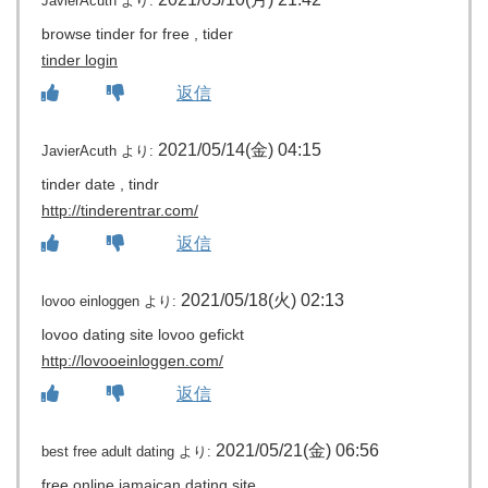
JavierAcuth
より:
browse tinder for free , tider
tinder login
返信
2021/05/14(金) 04:15
JavierAcuth
より:
tinder date , tindr
http://tinderentrar.com/
返信
2021/05/18(火) 02:13
lovoo einloggen
より:
lovoo dating site lovoo gefickt
http://lovooeinloggen.com/
返信
2021/05/21(金) 06:56
best free adult dating
より:
free online jamaican dating site