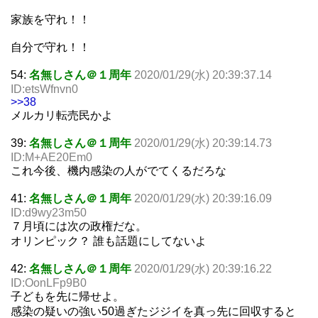
家族を守れ！！
自分で守れ！！
54:
名無しさん＠１周年
2020/01/29(水) 20:39:37.14
ID:etsWfnvn0
>>38
メルカリ転売民かよ
39:
名無しさん＠１周年
2020/01/29(水) 20:39:14.73
ID:M+AE20Em0
これ今後、機内感染の人がでてくるだろな
41:
名無しさん＠１周年
2020/01/29(水) 20:39:16.09
ID:d9wy23m50
７月頃には次の政権だな。
オリンピック？ 誰も話題にしてないよ
42:
名無しさん＠１周年
2020/01/29(水) 20:39:16.22
ID:OonLFp9B0
子どもを先に帰せよ。
感染の疑いの強い50過ぎたジジイを真っ先に回収すると