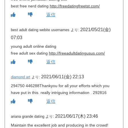
best free nerd dating
http://freedatingfreetst.com/
返信
2021/05/21(金)
best adult dating webite usernames
より:
07:03
young adult online dating
free adult sex dating
http://freeadultdatingusus.com/
返信
2021/06/11(金) 22:13
diamond art
より:
294750 446288Thankyou for all your efforts which you
have put in this. really intriguing information . 292816
返信
2021/06/17(木) 23:46
ariana grande dating
より:
Maintain the excellent job and producing in the crowd!